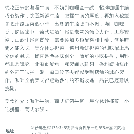
想吃正宗的咖喱牛腩，不妨到咖喱全一試。招牌咖喱牛腩
巧心製作，挑選新鮮牛腩，把握牛腩的厚度，再加入秘製
咖喱汁熬足兩個小時，出煲的牛腩腍而不韌，滿口咖喱
香，辣度適中；葡式紅酒牛尾是老闆的傾心力作，工序繁
複，由於牛尾肉質硬，需要添加多種配料和中藥，熬足時
間才能入味；馬介休炒椰菜，選用新鮮椰菜的甜味配上馬
介休的鹹味，簡直是色香味俱全；簡單的小吃拼盤，用料
都非常講究，北海道魷魚、秘製鹵水雞翅、香料蠔油燜出
的冬菇三味拼一盤，每口咬下去都感受到店舖的誠心製
作。咖喱全的菜式都經過多年的不斷改進，品質已經難以
挑剔。
美食推介：咖喱牛腩、葡式紅酒牛尾、馬介休炒椰菜、小
吃拼盤、葡式炒飯…
氹仔地堡街175-343號泉福新邨第一期第3座嘉宏閣地
地址