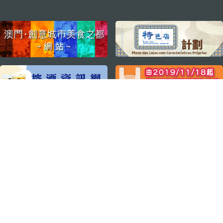
external links
關注我們
輕鬆暢遊澳門
下載手機應用程式