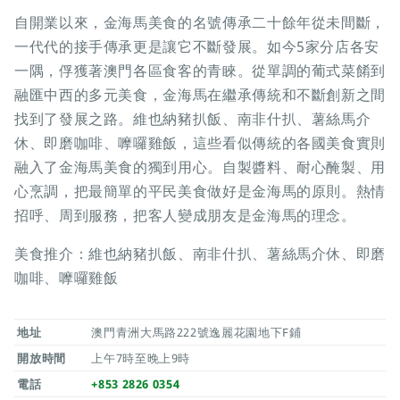
自開業以來，金海馬美食的名號傳承二十餘年從未間斷，
一代代的接手傳承更是讓它不斷發展。如今5家分店各安
一隅，俘獲著澳門各區食客的青睞。從單調的葡式菜餚到
融匯中西的多元美食，金海馬在繼承傳統和不斷創新之間
找到了發展之路。維也納豬扒飯、南非什扒、薯絲馬介
休、即磨咖啡、嚤囉雞飯，這些看似傳統的各國美食實則
融入了金海馬美食的獨到用心。自製醬料、耐心醃製、用
心烹調，把最簡單的平民美食做好是金海馬的原則。熱情
招呼、周到服務，把客人變成朋友是金海馬的理念。
美食推介：維也納豬扒飯、南非什扒、薯絲馬介休、即磨
咖啡、嚤囉雞飯
地址
澳門青洲大馬路222號逸麗花園地下F鋪
開放時間
上午7時至晚上9時
電話
+853 2826 0354