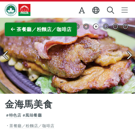
跳至主内容
澳門特別行政區政府旅遊局
查看原圖
茶餐廳／粉麵店／咖啡店
金海馬美食
#特色店
#風味餐廳
茶餐廳／粉麵店／咖啡店