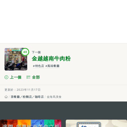
40
下一個
金越越南牛肉粉
#特色店
#風味餐廳
上一個
全部
更新於：2023年11月17日
茶餐廳／粉麵店／咖啡店
金海馬美食
external links