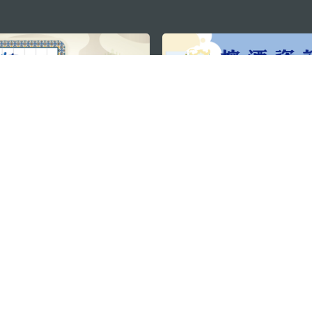
關注我們
利大廈12樓
輕鬆暢遊澳門
下載手機應用