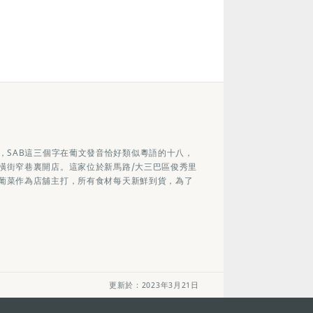
Bela，SAB這三個字在葡文發音恰好類似粵語的十八，
橫街窄巷裏開店。這家位於新馬路/大三巴區俊秀里
葡菜作為店舖主打，所有食材每天新鮮到貨，為了
更新於：2023年3月21日