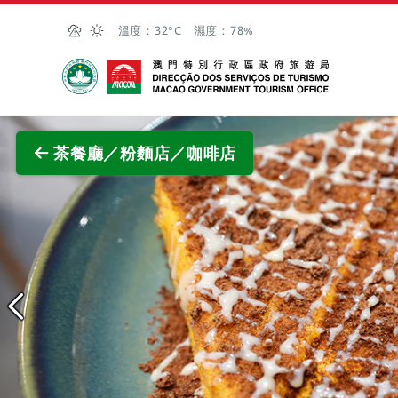
跳至主内容
溫度：
32°C
濕度：
78%
澳門特別行政區政府旅遊局
查看
茶餐廳／粉麵店／咖啡店