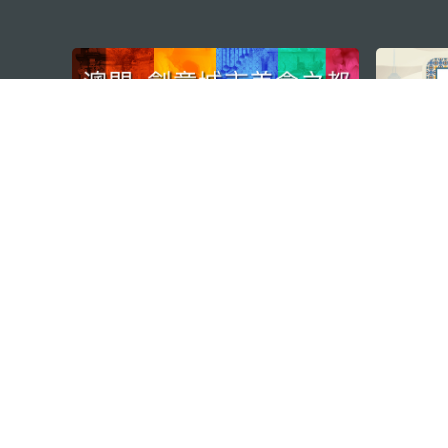
external links
澳門特別行政區政府旅遊局
地址
澳門宋玉生廣場335-341號獲多
電郵
mgto@macaotourism.gov.mo
電話
+853 2831 5566
傳真
+853 2851 0104
旅遊熱線
+853 2833 3000