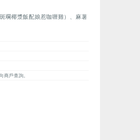
斑斕椰漿飯配娘惹咖喱雞）、麻薯
向商戶查詢。