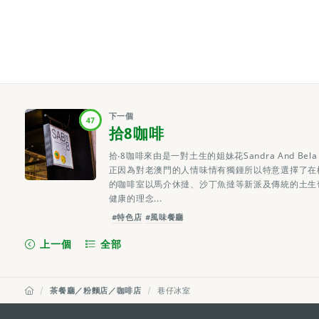
下一個
47
拾8咖啡
拾‧8咖啡來由是一對土生的姐妹花Sandra And 
正因為對老澳門的人情味情有獨鍾所以特意選擇了在
的咖啡室以馬介休撻、沙丁魚撻等新派及傳統的土生
健康的理念...
#特色店
#風味餐廳
上一個
全部
茶餐廳／粉麵店／咖啡店
巷仔冰室