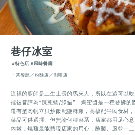
巷仔冰室
#特色店
#風味餐廳
茶餐廳／粉麵店／咖啡店
這裡的廚師是土生土長的馬來人，所以在這可以吃
裡被音譯為“辣死藍/綠貓”；媽蜜醬是一種發酵
還有蟹肉帆立貝炒飯配鹽酥雞，高檔配平民食材，
菜品可供選擇。但無論何種菜系，店家都用足心意
內嫩；燒雞最能體現店家的用心：醃製、風乾十二