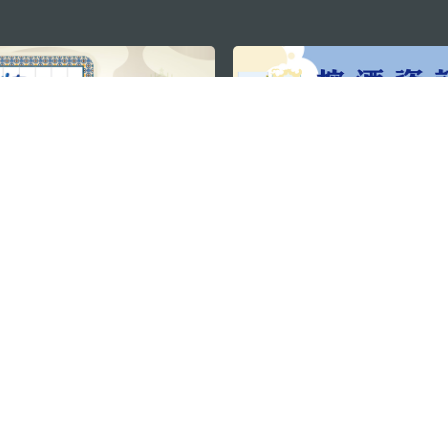
關注我們
利大廈12樓
輕鬆暢遊澳門
下載手機應用