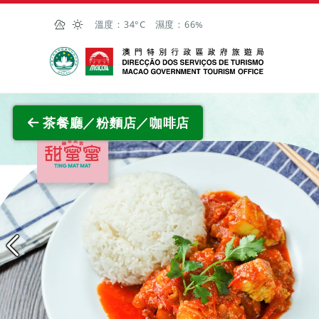
跳至主内容
溫度：
34°C
濕度：
66%
澳門特別行政區政府旅遊局
茶餐廳／粉麵店／咖啡店