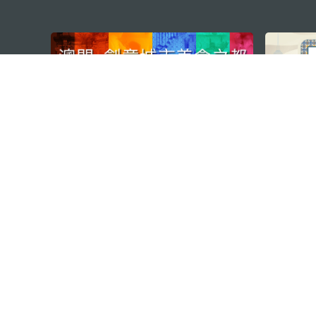
external links
澳門特別行政區政府旅遊局
地址
澳門宋玉生廣場335-341號獲多
電郵
mgto@macaotourism.gov.mo
電話
+853 2831 5566
傳真
+853 2851 0104
旅遊熱線
+853 2833 3000