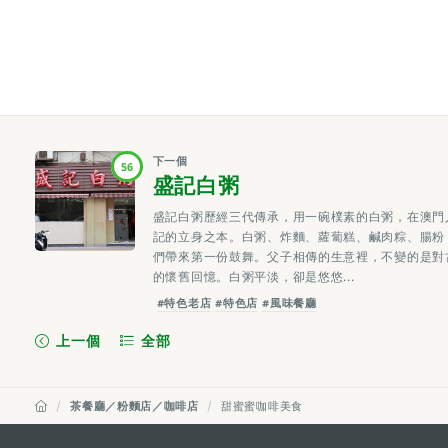
下一個
56
盛記白粥
盛記白粥歷經三代傳承，用一碗樸素的白粥，在澳門
記的立身之本。白粥、炸麵、蘿蔔糕、鹹肉粽、腸粉
們帶來第一份鼓舞。父子相傳的生意裡，不變的是對
的懷舊回憶。白粥平淡，卻是悠悠...
#特色老店
#特色店
#風味餐廳
上一個
全部
茶餐廳／粉麵店／咖啡店
甜蜜蜜咖啡美食