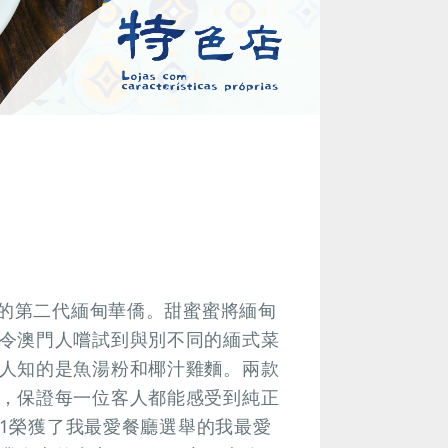
中的第二代緬甸華僑。甜蜜蜜將緬甸
令澳門人嚐試到與別不同的緬式菜
人知的是魚湯粉和椰汁雞麵。兩款
，保證每一位客人都能感受到純正
21榮獲了我最愛餐廳選舉的我最愛