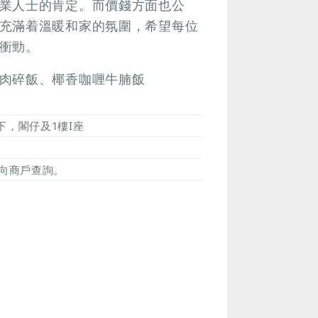
業人士的肯定。而價錢方面也公
充滿着溫暖和家的氛圍，希望每位
衝勁。
肉碎飯、椰香咖喱牛腩飯
下，閣仔及1樓I座
向商戶查詢。