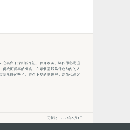
人心裏留下深刻的印記。價廉物美、製作用心是盛
，傳統而簡單的餐食，在每個清晨為行色匆匆的人
古法烹飪的堅持。長久不變的味道裡，是幾代顧客
更新於：2024年5月3日