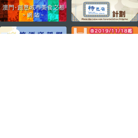
external links
關注我們
輕鬆暢遊澳門
下載手機應用程式