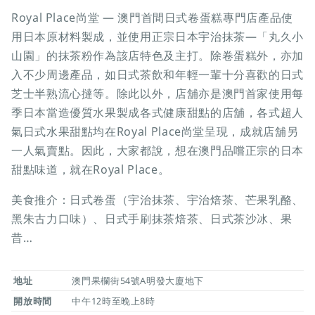
Royal Place尚堂 — 澳門首間日式卷蛋糕專門店產品使
用日本原材料製成，並使用正宗日本宇治抹茶—「丸久小
山園」的抹茶粉作為該店特色及主打。除卷蛋糕外，亦加
入不少周邊產品，如日式茶飲和年輕一輩十分喜歡的日式
芝士半熟流心撻等。除此以外，店舖亦是澳門首家使用每
季日本當造優質水果製成各式健康甜點的店舖，各式超人
氣日式水果甜點均在Royal Place尚堂呈現，成就店舖另
一人氣賣點。因此，大家都說，想在澳門品嚐正宗的日本
甜點味道，就在Royal Place。
美食推介：日式卷蛋（宇治抹茶、宇治焙茶、芒果乳酪、
黑朱古力口味）、日式手刷抹茶焙茶、日式茶沙冰、果
昔…
地址
澳門果欄街54號A明發大廈地下
開放時間
中午12時至晚上8時