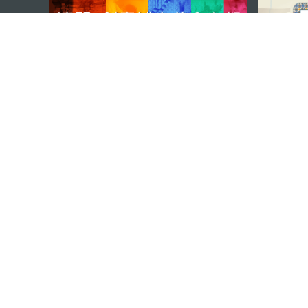
external links
澳門特別行政區政府旅遊局
地址
澳門宋玉生廣場335-341號獲多
電郵
mgto@macaotourism.gov.mo
電話
+853 2831 5566
傳真
+853 2851 0104
旅遊熱線
+853 2833 3000
關於我們
聯絡我們
使用條款
私隱聲明
服