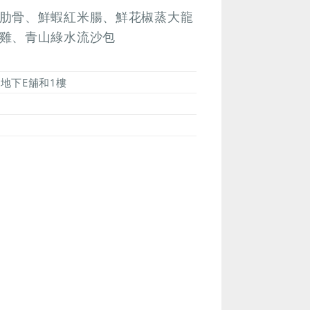
肋骨、鮮蝦紅米腸、鮮花椒蒸大龍
雞、青山綠水流沙包
座地下E舖和1樓