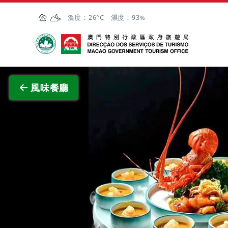
跳至主内容
溫度：
26°C
濕度：
93%
澳門特別行政區政府旅遊局
查看原
風味餐廳