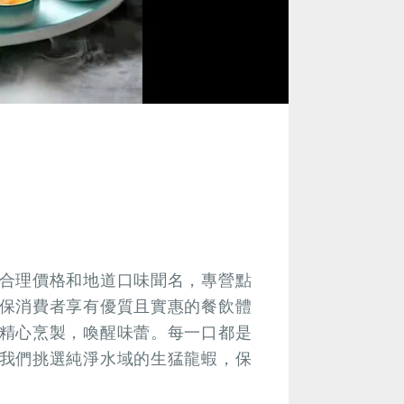
合理價格和地道口味聞名，專營點
保消費者享有優質且實惠的餐飲體
精心烹製，喚醒味蕾。每一口都是
我們挑選純淨水域的生猛龍蝦，保