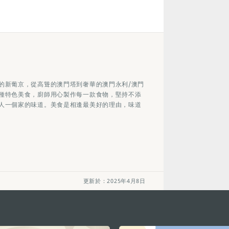
的新葡京，從高聳的澳門塔到奢華的澳門永利/澳門
種特色美食，廚師用心製作每一款食物，堅持不添
人一個家的味道。美食是相逢最美好的理由，味道
更新於：2025年4月8日