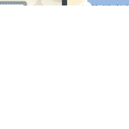
關注我們
利大廈12樓
輕鬆暢遊澳門
下載手機應用
務承諾