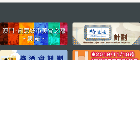
external links
關注我們
輕鬆暢遊澳門
下載手機應用程式