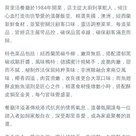
荷里活餐廳於1984年開業，店主從大廚到掌舵人，傾注
心血打造街坊摯愛的溫馨飯堂。精選美國，澳洲，紐西蘭
新鮮食材，並緊密關注顧客口味，靈活調整菜單。每道菜
品，皆經店主嚴苛品控，確保品質卓越，確保顧客滿意而
歸。
特色菜品包括：紐西蘭黑椒牛柳，嫩滑無筋，搭配濃郁黑
椒或鵝肝醬，風味獨特；德國蜜汁燒豬手，皮脆肉嫩，甜
而不膩，秘制炸法保留純粹美味；非洲雞融合東南亞風
味，椰香四溢，肉質滑嫩，改良後更合大眾口味；而魚翅
酥皮鮑魚湯則是匠心之作，精選食材慢燉數小時，搭配酥
皮焗至金黃，每勺皆味覺盛宴。
餐廳洋溢著傳統港式扒房的懷舊氣息，溫馨氛圍讓每一位
踏入者如歸家般自在，深受鄰里喜愛，成為家庭聚餐的首
選。