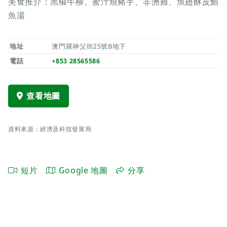
美食推介：黑椒牛柳、蜜汁燒豬手、非洲雞、魚翅酥皮鮑
魚湯
地址
澳門羅神父街25號B地下
電話
+853 28565586
查看地圖
資料來源：經濟及科技發展局
短片
Google 地圖
分享