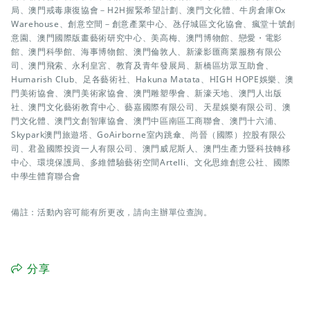
局、澳門戒毒康復協會－H2H握緊希望計劃、澳門文化體、牛房倉庫Ox
Warehouse、創意空間－創意產業中心、氹仔城區文化協會、瘋堂十號創
意園、澳門國際版畫藝術研究中心、美高梅、澳門博物館、戀愛・電影
館、澳門科學館、海事博物館、澳門倫敦人、新濠影匯商業服務有限公
司、澳門飛索、永利皇宮、教育及青年發展局、新橋區坊眾互助會、
Humarish Club、足各藝術社、Hakuna Matata、HIGH HOPE娛樂、澳
門美術協會、澳門美術家協會、澳門雕塑學會、新濠天地、澳門人出版
社、澳門文化藝術教育中心、藝嘉國際有限公司、天星娛樂有限公司、澳
門文化體、澳門文創智庫協會、澳門中區南區工商聯會、澳門十六浦、
Skypark澳門旅遊塔、GoAirborne室內跳傘、尚晉（國際）控股有限公
司、君盈國際投資一人有限公司、澳門威尼斯人、澳門生產力暨科技轉移
中心、環境保護局、多維體驗藝術空間Artelli、文化思維創意公社、國際
中學生體育聯合會
備註：活動內容可能有所更改，請向主辦單位查詢。
分享