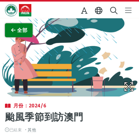
跳至主内容
澳門特別行政區政府旅遊局
查看原圖
全部
月份：2024/6
颱風季節到訪澳門
已結束
其他