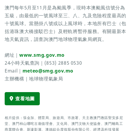
澳門每年5月至11月是為颱風季，現時本澳颱風信號分為
五級，由最低的一號風球至三、八、九及危險程度最高的
十號風球。當懸掛八號或以上風球時，本地所有巴士（包
括港珠澳大橋接駁巴士）及輕軌將暫停服務。有關最新本
地天氣資訊，請查詢澳門地球物理氣象局網頁。
網址｜
www.smg.gov.mo
24小時天氣查詢｜(853) 2885 0530
Email｜
meteo@smg.gov.mo
主辦機構｜地球物理氣象局
查看地圖
相片提供：張金加、體育局、旅遊局、市政署、天主教澳門教區聖安多尼
堂、澳門柿山哪咤古廟值理會、文化局、澳門文物大使協會、澳門離島工
商業聯合會、新濠影滙、澳娛綜合度假股份有限公司、經濟及科技發展