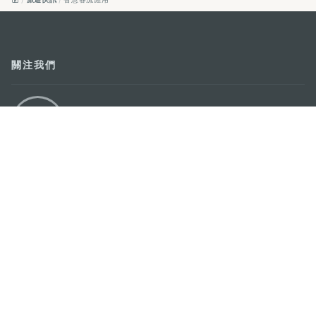
關注我們
輕鬆暢遊澳門
下載手機應用程式
澳門特別行政區政府旅遊局
地址
澳門宋玉生廣場335-341號獲多利大廈12樓