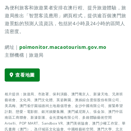
為便利旅客和旅遊業者安排在澳行程、提升旅遊體驗，旅
遊局推出「智慧客流應用」網頁程式，提供逾百個澳門旅
遊景點的預測人流資訊，包括於4小時及24小時的區間人
流密度。
網址｜
poimonitor.macaotourism.gov.mo
主辦機構｜旅遊局
查看地圖
相片提供：旅遊局、市政署、保利演藝、澳門葡京人、新濠天地、兄弟班
藝術會、文化局、澳門文化體、英姿舞園、澳娛綜合度假股份有限公司、
美高梅、澳門雀仔園福德祠土地廟值理會、金沙中國有限公司、握緊希望
計劃、戀愛・電影館、銀河娛樂集團、澳門威尼斯人、張金加、澳門中區
南區工商聯會、新濠影滙、金光渡輪有限公司、多維體驗藝術空間
Artelli、POP MART、Sandbox VR、澳門美術協會、澳門少權工作室、華
氏畫廊（澳門）、氹仔城區文化協會、中國根藝術空間、澳門大學、北京