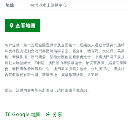
地點
南灣湖水上活動中心
查看地圖
相片提供：第十五屆全國運動會及全國第十二屆殘疾人運動會暨第九屆特
殊奧林匹克運動會澳門賽區籌備辦公室、張金加、體育局、文化局、美高
梅、新濠影滙、澳門明愛、望德堂區創意產業促進會、中國澳門電子競技
運動大聯盟總會、T劇場、澳門動力衝浪板協會、治安警察局、婚慶同業商
會、澳門青年發展服務中心、澳門教區演藝文協會、永利渡假村、澳娛綜
合度假股份有限公司、新濠天地、握緊希望計劃、旅遊局
備註：活動內容可能有所更改，請向主辦單位查詢。
Google 地圖
分享