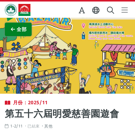
跳至主内容
澳門特別行政區政府旅遊局
查看原圖
全部
月份：2025/11
第五十六屆明愛慈善園遊會
1-2/11
已結束
其他