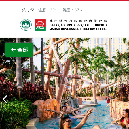
跳至主内容
溫度：
35°C
濕度：
67%
澳門特別行政區政府旅遊局
查看原
全部