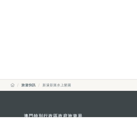
旅遊快訊
新濠影滙水上樂園
澳門特別行政區政府旅遊局
地址
澳門宋玉生廣場335-341號獲多