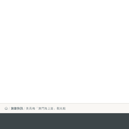
旅遊快訊
美高梅「澳門海上遊」觀光船