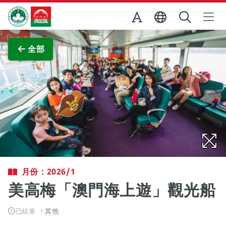
跳至主内容
澳門特別行政區政府旅遊局
查看原圖
全部
月份：2026/1
美高梅「澳門海上遊」觀光船
已結束
其他