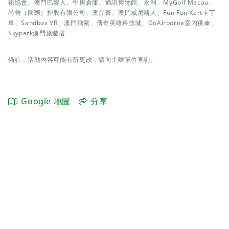
術協會、澳門巴黎人、牛房倉庫、通訊博物館、永利、MyGolf Macau、
尚晉（國際）控股有限公司、澳品薈、澳門威尼斯人、Fun Fun Kart卡丁
車、Sandbox VR、澳門飛索、傳奇英雄科技城、GoAirborne室內跳傘、
Skypark澳門旅遊塔
備註：活動內容可能有所更改，請向主辦單位查詢。
Google 地圖
分享