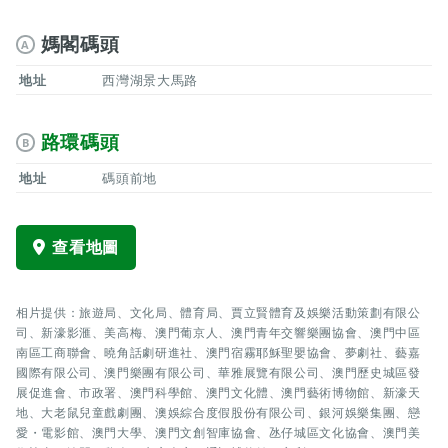
媽閣碼頭
A
地址
西灣湖景大馬路
路環碼頭
B
地址
碼頭前地
查看地圖
相片提供：旅遊局、文化局、體育局、賈立賢體育及娛樂活動策劃有限公
司、新濠影滙、美高梅、澳門葡京人、澳門青年交響樂團協會、澳門中區
南區工商聯會、曉角話劇研進社、澳門宿霧耶穌聖嬰協會、夢劇社、藝嘉
國際有限公司、澳門樂團有限公司、華雅展覽有限公司、澳門歷史城區發
展促進會、市政署、澳門科學館、澳門文化體、澳門藝術博物館、新濠天
地、大老鼠兒童戲劇團、澳娛綜合度假股份有限公司、銀河娛樂集團、戀
愛・電影館、澳門大學、澳門文創智庫協會、氹仔城區文化協會、澳門美