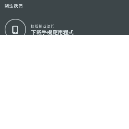
關注我們
輕鬆暢遊澳門
下載手機應用程式
澳門特別行政區政府旅遊局
地址
澳門宋玉生廣場335-341號獲多利大廈12樓
電郵
mgto@macaotourism.gov.mo
電話
+853 2831 5566
傳真
+853 2851 0104