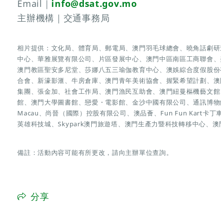
Email｜
info@dsat.gov.mo
主辦機構｜交通事務局
相片提供：文化局、體育局、郵電局、澳門羽毛球總會、曉角話劇研
中心、華雅展覽有限公司、片區發展中心、澳門中區南區工商聯會、
澳門教區聖安多尼堂、莎娜八五三瑜伽教育中心、澳娛綜合度假股份
合會、新濠影滙、牛房倉庫、澳門青年美術協會、握緊希望計劃、澳
集團、張金加、社會工作局、澳門漁民互助會、澳門紐曼樞機藝文館、澳
館、澳門大學圖書館、戀愛・電影館、金沙中國有限公司、通訊博物館
Macau、尚晉（國際）控股有限公司、澳品薈、Fun Fun Kart卡丁
英雄科技城、Skypark澳門旅遊塔、澳門生產力暨科技轉移中心、
備註：活動內容可能有所更改，請向主辦單位查詢。
分享