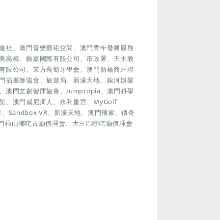
進社、澳門音樂藝術空間、澳門青年發展服務
美高梅、藝嘉國際有限公司、市政署、天主教
有限公司、東方葡萄牙學會、澳門新橋商戶聯
門插畫師協會、旅遊局、新濠天地、銀河娛樂
門文創智庫協會、Jumptopia、澳門科學
、澳門威尼斯人、永利皇宮、MyGolf
車、Sandbox VR、新濠天地、澳門飛索、傳奇
澳門柿山哪咤古廟值理會、大三巴哪咤廟值理會