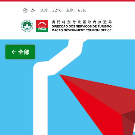
跳至主内容
溫度：
32°C
濕度：
66%
澳門特別行政區政府旅遊局
查看原
全部