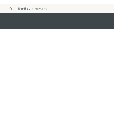
旅遊快訊
澳門出行
澳門特別行政區政府旅遊局
地址
澳門宋玉生廣場335-341號獲多
電郵
mgto@macaotourism.gov.mo
電話
+853 2831 5566
傳真
+853 2851 0104
旅遊熱線
+853 2833 3000
關於我們
聯絡我們
使用條款
私隱聲明
服