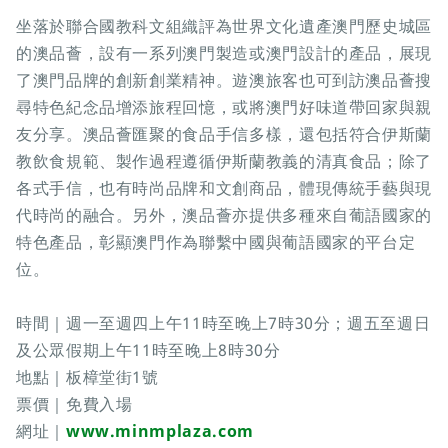
坐落於聯合國教科文組織評為世界文化遺產澳門歷史城區
的澳品薈，設有一系列澳門製造或澳門設計的產品，展現
了澳門品牌的創新創業精神。遊澳旅客也可到訪澳品薈搜
尋特色紀念品增添旅程回憶，或將澳門好味道帶回家與親
友分享。澳品薈匯聚的食品手信多樣，還包括符合伊斯蘭
教飲食規範、製作過程遵循伊斯蘭教義的清真食品；除了
各式手信，也有時尚品牌和文創商品，體現傳統手藝與現
代時尚的融合。另外，澳品薈亦提供多種來自葡語國家的
特色產品，彰顯澳門作為聯繫中國與葡語國家的平台定
位。
時間｜週一至週四上午11時至晚上7時30分；週五至週日
及公眾假期上午11時至晚上8時30分
地點｜板樟堂街1號
票價｜免費入場
網址｜
www.minmplaza.com