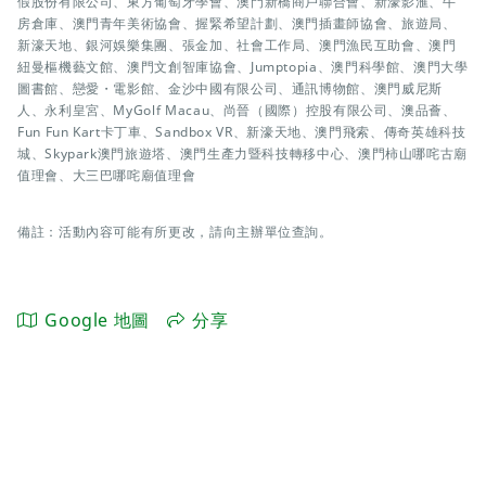
假股份有限公司、東方葡萄牙學會、澳門新橋商戶聯合會、新濠影滙、牛
房倉庫、澳門青年美術協會、握緊希望計劃、澳門插畫師協會、旅遊局、
新濠天地、銀河娛樂集團、張金加、社會工作局、澳門漁民互助會、澳門
紐曼樞機藝文館、澳門文創智庫協會、Jumptopia、澳門科學館、澳門大學
圖書館、戀愛・電影館、金沙中國有限公司、通訊博物館、澳門威尼斯
人、永利皇宮、MyGolf Macau、尚晉（國際）控股有限公司、澳品薈、
Fun Fun Kart卡丁車、Sandbox VR、新濠天地、澳門飛索、傳奇英雄科技
城、Skypark澳門旅遊塔、澳門生產力暨科技轉移中心、澳門柿山哪咤古廟
值理會、大三巴哪咤廟值理會
備註：活動內容可能有所更改，請向主辦單位查詢。
Google 地圖
分享