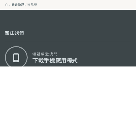
旅遊快訊
澳品薈
關注我們
輕鬆暢遊澳門
下載手機應用程式
澳門特別行政區政府旅遊局
地址
澳門宋玉生廣場335-341號獲多利大廈12樓