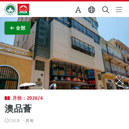
跳至主内容
澳門特別行政區政府旅遊局
查看原圖
全部
月份：2026/6
澳品薈
已結束
其他