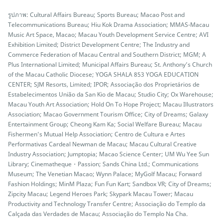
รูปภาพ: Cultural Affairs Bureau; Sports Bureau; Macao Post and
Telecommunications Bureau; Hiu Kok Drama Association; MMAS-Macau
Music Art Space, Macao; Macau Youth Development Service Centre; AVI
Exhibition Limited; District Development Centre; The Industry and
Commerce Federation of Macau Central and Southern District; MGM; A
Plus International Limited; Municipal Affairs Bureau; St. Anthony’s Church
of the Macau Catholic Diocese; YOGA SHALA 853 YOGA EDUCATION
CENTER; SJM Resorts, Limited; IPOR; Associação dos Proprietários de
Estabelecimentos União da San Kio de Macau; Studio City; Ox Warehouse;
Macau Youth Art Association; Hold On To Hope Project; Macau Illustrators
Association; Macao Government Tourism Office; City of Dreams; Galaxy
Entertainment Group; Cheong Kam Ka; Social Welfare Bureau; Macau
Fishermen’s Mutual Help Association; Centro de Cultura e Artes
Performativas Cardeal Newman de Macau; Macau Cultural Creative
Industry Association; Jumptopia; Macao Science Center; UM Wu Yee Sun
Library; Cinematheque・Passion; Sands China Ltd.; Communications
Museum; The Venetian Macao; Wynn Palace; MyGolf Macau; Forward
Fashion Holdings; MinM Plaza; Fun Fun Kart; Sandbox VR; City of Dreams;
Zipcity Macau; Legend Heroes Park; Skypark Macau Tower; Macau
Productivity and Technology Transfer Centre; Associação do Templo da
Calçada das Verdades de Macau; Associação do Templo Na Cha.