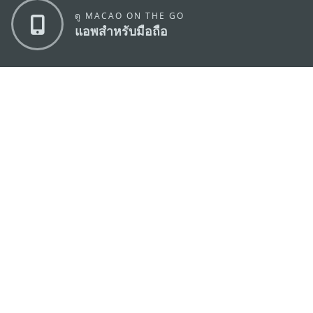
ดู MACAO ON THE GO
แอพสำหรับมือถือ
สำนักงานการท่องเที่ยวของรัฐบาลมาเก๊า
ที่อยู่
188 อาคารสปริงทาวเวอร์ ชั้น 19 ถนนพญาไท แขวงทุ่ง
พญาไท เขตราชเทวี กรุงเทพมหานคร 10400
อีเมล์
infos@macaotourism.in.th
โทรศัพท์
+669 5254 4464
สายด่วน
+853 2833 3000
สำหรับนักท่อง
เที่ยว