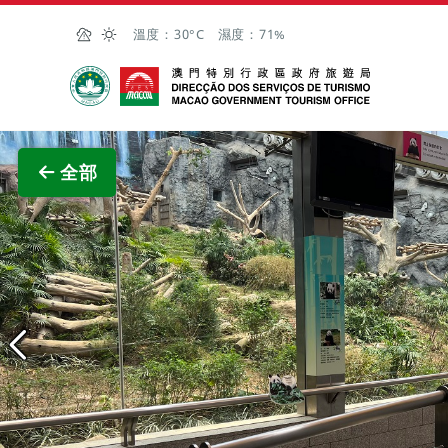
跳至主内容
溫度：
30°C
濕度：
71%
澳門特別行政區政府旅遊局
查看原
全部