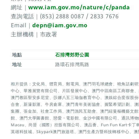
網址｜
www.iam.gov.mo/nature/c/panda
查詢電話｜(853) 2888 0087 / 2833 7676
Email｜
depn@iam.gov.mo
主辦機構｜市政署
地點
石排灣郊野公園
地址
路環石排灣馬路
相片提供：文化局、體育局、郵電局、澳門羽毛球總會、曉角話劇研
中心、華雅展覽有限公司、片區發展中心、澳門中區南區工商聯會、
澳門教區聖安多尼堂、莎娜八五三瑜伽教育中心、澳娛綜合度假股份
合會、新濠影滙、牛房倉庫、澳門青年美術協會、握緊希望計劃、澳
集團、張金加、社會工作局、澳門漁民互助會、澳門紐曼樞機藝文館、澳
館、澳門大學圖書館、戀愛・電影館、金沙中國有限公司、通訊博物館
Macau、尚晉（國際）控股有限公司、澳品薈、Fun Fun Kart卡丁
英雄科技城、Skypark澳門旅遊塔、澳門生產力暨科技轉移中心、