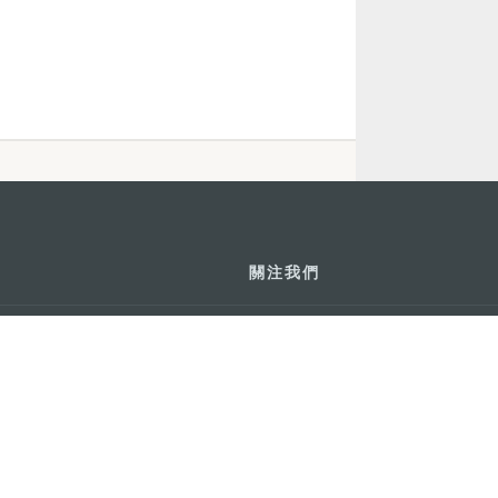
關注我們
利大廈12樓
輕鬆暢遊澳門
下載手機應用