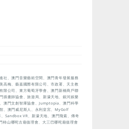
進社、澳門音樂藝術空間、澳門青年發展服務
美高梅、藝嘉國際有限公司、市政署、天主教
有限公司、東方葡萄牙學會、澳門新橋商戶聯
門插畫師協會、旅遊局、新濠天地、銀河娛樂
門文創智庫協會、Jumptopia、澳門科學
、澳門威尼斯人、永利皇宮、MyGolf
車、Sandbox VR、新濠天地、澳門飛索、傳奇
澳門柿山哪咤古廟值理會、大三巴哪咤廟值理會