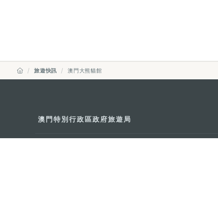
旅遊快訊
澳門大熊貓館
澳門特別行政區政府旅遊局
地址
澳門宋玉生廣場335-341號獲多
電郵
mgto@macaotourism.gov.mo
電話
+853 2831 5566
傳真
+853 2851 0104
旅遊熱線
+853 2833 3000