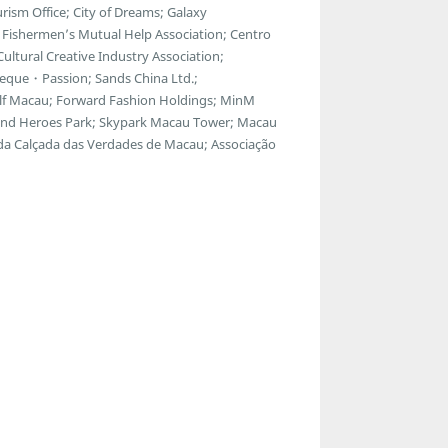
ism Office; City of Dreams; Galaxy
Fishermen’s Mutual Help Association; Centro
ltural Creative Industry Association;
eque・Passion; Sands China Ltd.;
f Macau; Forward Fashion Holdings; MinM
egend Heroes Park; Skypark Macau Tower; Macau
 da Calçada das Verdades de Macau; Associação