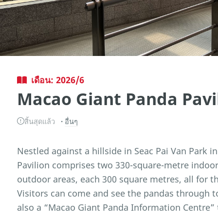
เดือน: 2026/6
Macao Giant Panda Pavi
สิ้นสุดแล้ว
อื่นๆ
Nestled against a hillside in Seac Pai Van Park 
Pavilion comprises two 330-square-metre indoor 
outdoor areas, each 300 square metres, all for 
Visitors can come and see the pandas through t
also a “Macao Giant Panda Information Centre” t