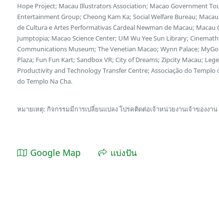
Hope Project; Macau Illustrators Association; Macao Government Tour
Entertainment Group; Cheong Kam Ka; Social Welfare Bureau; Macau 
de Cultura e Artes Performativas Cardeal Newman de Macau; Macau Cu
Jumptopia; Macao Science Center; UM Wu Yee Sun Library; Cinemath
Communications Museum; The Venetian Macao; Wynn Palace; MyGol
Plaza; Fun Fun Kart; Sandbox VR; City of Dreams; Zipcity Macau; L
Productivity and Technology Transfer Centre; Associação do Templo
do Templo Na Cha.
หมายเหตุ: กิจกรรมมีการเปลี่ยนแปลง โปรคติดต่อเจ้าหน่วยงานเจ้าของงาน
Google Map
แบ่งปัน