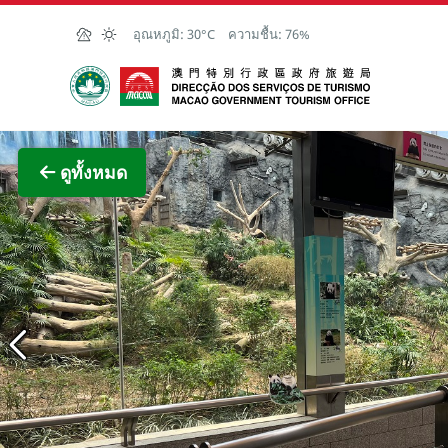
Skip to Main Content
อุณหภูมิ:
30°C
ความชื้น:
76%
สำนักงานการท่องเที่ยวของรัฐบาลมาเก๊า
ภาพขย
ดูทั้งหมด