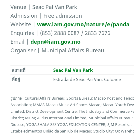
Venue | Seac Pai Van Park
Admission | Free admission
Website |
www.iam.gov.mo/nature/e/panda
Enquiries | (853) 2888 0087 / 2833 7676
Email |
depn@iam.gov.mo
Organiser | Municipal Affairs Bureau
สถานที่
Seac Pai Van Park
ที่อยู่
Estrada de Seac Pai Van, Coloane
รูปภาพ: Cultural Affairs Bureau; Sports Bureau; Macao Post and Te
Association; MMAS-Macau Music Art Space, Macao; Macau Youth Deve
Limited; District Development Centre; The Industry and Commerce F
District; MGM; A Plus International Limited; Municipal Affairs Bureau
Diocese; YOGA SHALA 853 YOGA EDUCATION CENTER; SJM Resorts, Limi
Estabelecimentos União da San Kio de Macau; Studio City; Ox Wareh