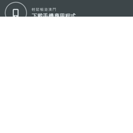
輕鬆暢遊澳門
下載手機應用程式
澳門特別行政區政府旅遊局
地址
澳門宋玉生廣場335-341號獲多利大廈12樓
電郵
mgto@macaotourism.gov.mo
電話
+853 2831 5566
傳真
+853 2851 0104
旅遊熱線
+853 2833 3000