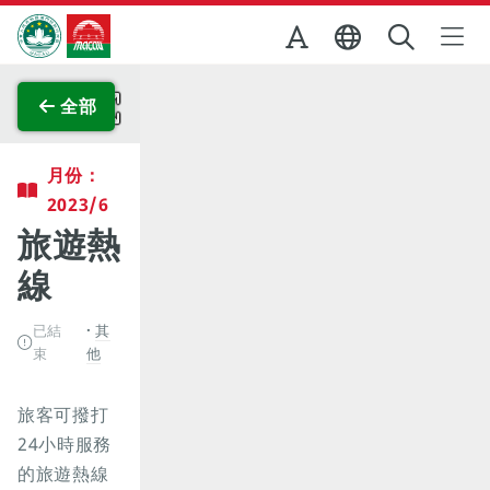
跳至主内容
澳門特別行政區政府旅遊局
查看原圖
全部
月份：
2023/6
旅遊熱
線
已結
其
束
他
旅客可撥打
24小時服務
的旅遊熱線