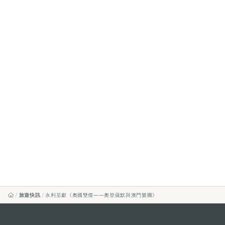
旅遊快訊
永利呈獻《奧國雙傑——奧登薩默與澳門樂團》