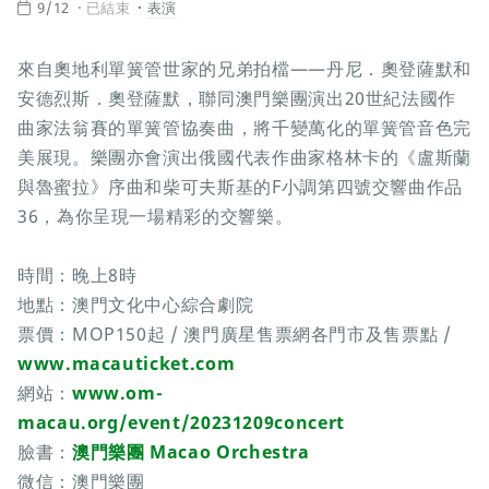
9/12
已結束
表演
來自奧地利單簧管世家的兄弟拍檔——丹尼．奧登薩默和
安德烈斯．奧登薩默，聯同澳門樂團演出20世紀法國作
曲家法翁賽的單簧管協奏曲，將千變萬化的單簧管音色完
美展現。樂團亦會演出俄國代表作曲家格林卡的《盧斯蘭
與魯蜜拉》序曲和柴可夫斯基的F小調第四號交響曲作品
36，為你呈現一場精彩的交響樂。
時間：晚上8時
地點：澳門文化中心綜合劇院
票價：MOP150起 / 澳門廣星售票網各門市及售票點 /
www.macauticket.com
網站：
www.om-
macau.org/event/20231209concert
臉書：
澳門樂團 Macao Orchestra
微信：澳門樂團