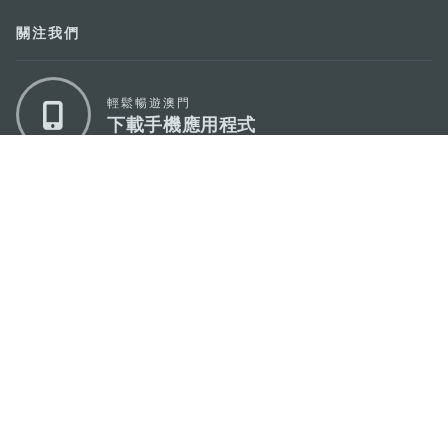
關注我們
輕鬆暢遊澳門
下載手機應用程式
澳門特別行政區政府旅遊局
地址
澳門宋玉生廣場335-341號獲多利大廈12樓
電郵
mgto@macaotourism.gov.mo
電話
+853 2831 5566
傳真
+853 2851 0104