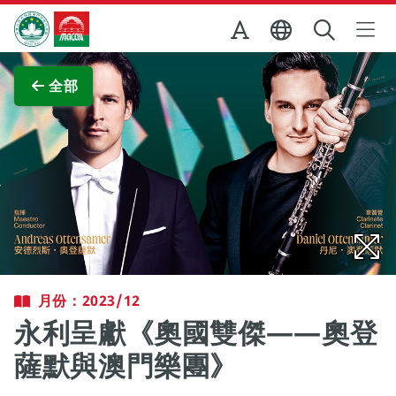
跳至主内容
澳門特別行政區政府旅遊局
查看原圖
全部
月份：2023/12
永利呈獻《奧國雙傑——奧登
薩默與澳門樂團》