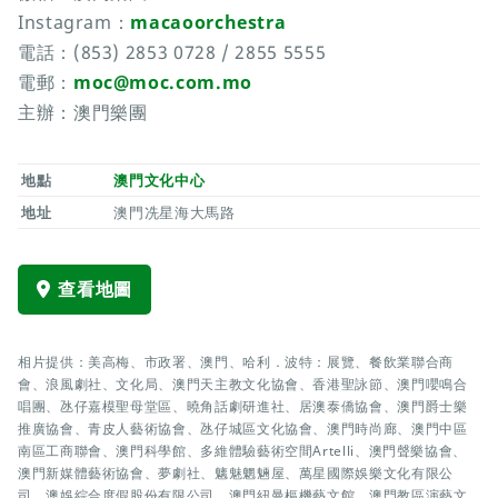
Instagram：
macaoorchestra
電話：(853) 2853 0728 / 2855 5555
電郵：
moc@moc.com.mo
主辦：澳門樂團
地點
澳門文化中心
地址
澳門冼星海大馬路
查看地圖
相片提供：美高梅、市政署、澳門、哈利．波特：展覽、餐飲業聯合商
會、浪風劇社、文化局、澳門天主教文化協會、香港聖詠節、澳門嚶鳴合
唱團、氹仔嘉模聖母堂區、曉角話劇研進社、居澳泰僑協會、澳門爵士樂
推廣協會、青皮人藝術協會、氹仔城區文化協會、澳門時尚廊、澳門中區
南區工商聯會、澳門科學館、多維體驗藝術空間Artelli、澳門聲樂協會、
澳門新媒體藝術協會、夢劇社、魑魅魍魎屋、萬星國際娛樂文化有限公
司、澳娛綜合度假股份有限公司、澳門紐曼樞機藝文館、澳門教區演藝文