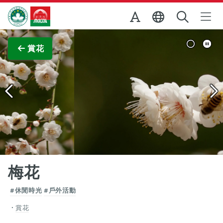
跳至主内容
澳門特別行政區政府旅遊局
查看原圖
賞花
梅花
#休閒時光
#戶外活動
賞花