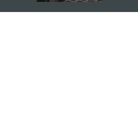
關注我們
輕鬆暢遊澳門
下載手機應用程式
澳門特別行政區政府旅遊局
地址
澳門宋玉生廣場335-341號獲多利大廈12樓
電郵
mgto@macaotourism.gov.mo
電話
+853 2831 5566