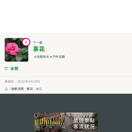
2
下一個
茶花
#休閒時光
#戶外活動
全部
更新於：2023年4月28日
娛樂消閒
賞花
梅花
external links