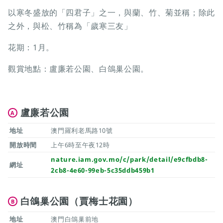
以寒冬盛放的「四君子」之一，與蘭、竹、菊並稱；除此
之外，與松、竹稱為「歲寒三友」
花期：1月。
觀賞地點：盧廉若公園、白鴿巢公園。
盧廉若公園
A
地址
澳門羅利老馬路10號
開放時間
上午6時至午夜12時
nature.iam.gov.mo/c/park/detail/e9cfbdb8-
網址
2cb8-4e60-99eb-5c35ddb459b1
白鴿巢公園（賈梅士花園）
B
地址
澳門白鴿巢前地