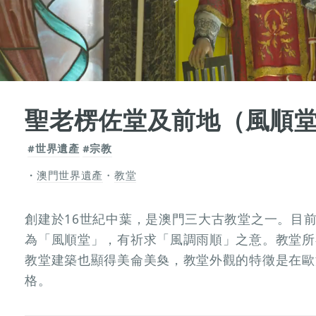
聖老楞佐堂及前地（風順
#世界遺產
#宗教
澳門世界遺產
・
教堂
創建於16世紀中葉，是澳門三大古教堂之一。目前
為「風順堂」，有祈求「風調雨順」之意。教堂所
教堂建築也顯得美侖美奐，教堂外觀的特徵是在歐
格。