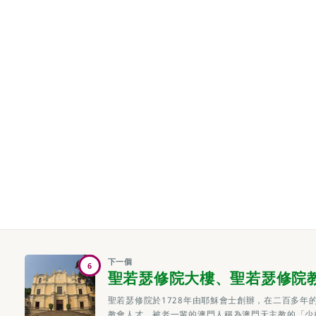
下一個
6
聖若瑟修院大樓、聖若瑟修院
聖若瑟修院於1728年由耶穌會士創辦，在二百多年
教會人才，被老一輩的澳門人稱為澳門天主教的「少林