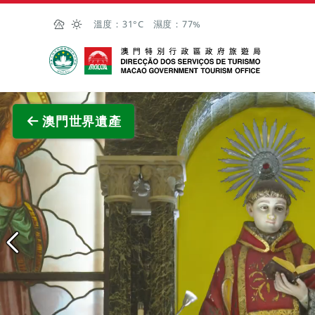
跳至主内容
溫度：
31°C
濕度：
77%
澳門特別行政區政府旅遊局
澳門世界遺產