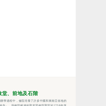
教堂、前地及石階
的辦學過程中，修院培養了許多中國和東南亞各地的
寺」。與修院毗連的聖若瑟修院聖堂於1758年落