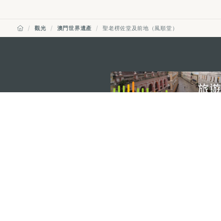
觀光
澳門世界遺產
聖老楞佐堂及前地（風順堂）
external links
澳門特別行政區政府旅遊局
地址
澳門宋玉生廣場335-341號獲多
電郵
mgto@macaotourism.gov.mo
電話
+853 2831 5566