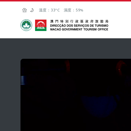
跳至主内容
溫度：
33°C
濕度：
59%
澳門特別行政區政府旅遊局