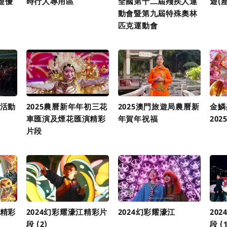
遊優
時行人專用區
全國第十二屆殘疾人運
遊(
動會暨第九屆特殊奧林
匹克運動會
祝活動
2025農曆新年年初三花
2025澳門旅遊局農曆新
金鱗
車匯演及煙花匯演精彩
年賀年祝福
20
片段
年精彩
2024幻彩耀濠江精彩片
2024幻彩耀濠江
20
段 (2)
段 (1