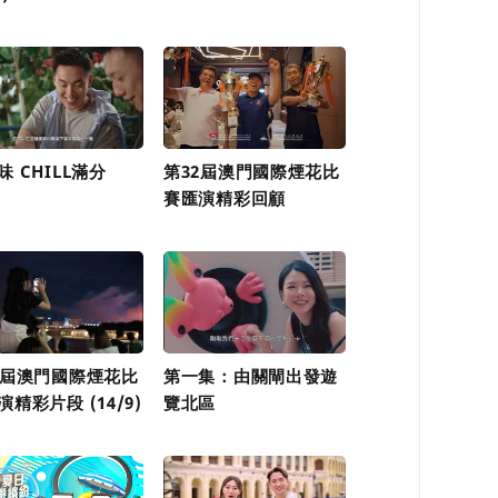
味 CHILL滿分
第32屆澳門國際煙花比
賽匯演精彩回顧
2屆澳門國際煙花比
第一集：由關閘出發遊
演精彩片段 (14/9)
覽北區