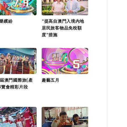
樂繽紛
"提高自澳門入境內地
居民旅客物品免稅額
度"措施
2屆澳門國際旅(產
趣藝五月
博覽會精彩片段