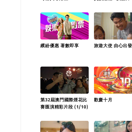
繽紛優惠 著數即享
旅遊大使 由心出
第32屆澳門國際煙花比
歡慶十月
賽匯演精彩片段 (1/10)