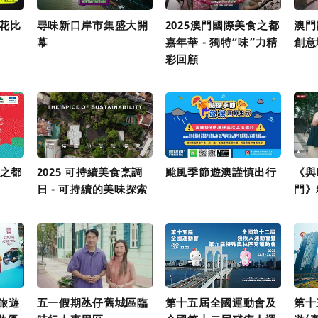
煙花比
尋味新口岸市集盛大開
2025澳門國際美食之都
澳門
幕
嘉年華 - 獨特“味”力精
創意
彩回顧
食之都
2025 可持續美食烹調
颱風季節遊澳謹慎出行
《與
日 - 可持續的美味探索
門》
旅遊
五一假期氹仔舊城區臨
第十五屆全國運動會及
第十