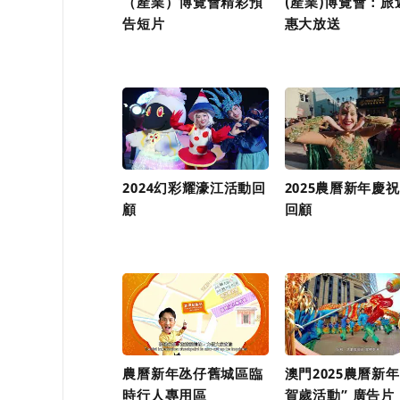
（產業）博覽會精彩預
(產業)博覽會：旅
告短片
惠大放送
2024幻彩耀濠江活動回
2025農曆新年慶
顧
回顧
農曆新年氹仔舊城區臨
澳門2025農曆新
時行人專用區
賀歲活動” 廣告片