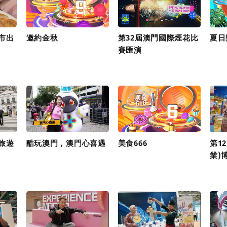
市出
邀約金秋
第32屆澳門國際煙花比
夏日
賽匯演
旅遊
酷玩澳門，澳門心喜遇
美食666
第1
業)