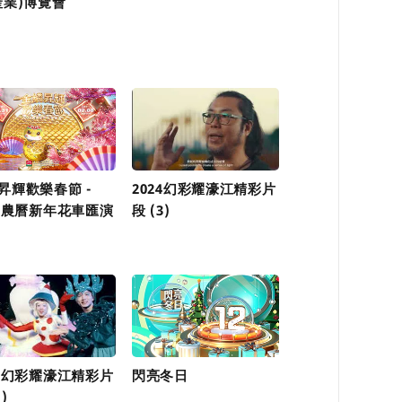
產業)博覽會
昇輝歡樂春節 -
2024幻彩耀濠江精彩片
25農曆新年花車匯演
段 (3)
24幻彩耀濠江精彩片
閃亮冬日
)