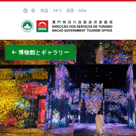
Skip to Main Content
気温：
34°C
湿度：
66%
マカオ政府観光局
全画面
博物館とギャラリー