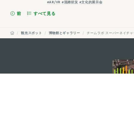
#AR/VR
#混雑状況
#文化的展示会
前
すべて見る
観光スポット
博物館とギャラリー
チームラボ スーパーネイチャ
external links
マカオ政府観光局
所在地
Alameda Dr. Car
341, Edifício "H