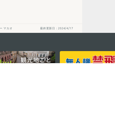
ー マカオ
最終更新日：2024/4/17
ステイ・コネクト
マカオ モバイル
os
los d'Assumpção, n.
335-
リ
ot Line", 12º andar, Macau