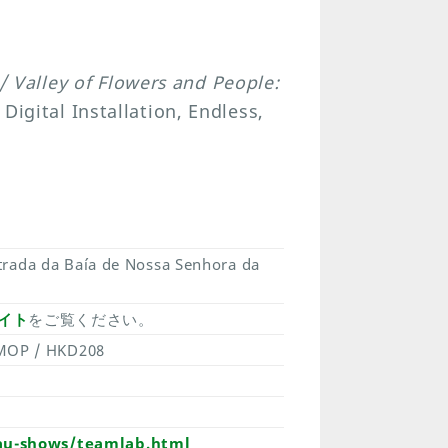
of Flowers and People:
 Digital Installation, Endless,
trada da Baía de Nossa Senhora da
イト
をご覧ください。
MOP / HKD208
au-shows/teamlab.html