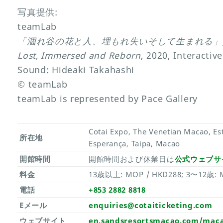
写真提供:
teamLab
「涸れ谷の花と人、埋もれ失いそして生まれる」/ Valley 
Lost, Immersed and Reborn
, 2020, Interactive
Sound: Hideaki Takahashi
© teamLab
teamLab is represented by Pace Gallery
Cotai Expo, The Venetian Macao, Es
所在地
Esperança, Taipa, Macao
開館時間
開館時間および休業日は
公式ウェブサ
料金
13歳以上: MOP / HKD288; 3〜12歳: 
電話
+853 2882 8818
Eメール
enquiries@cotaiticketing.com
ウェブサイト
en.sandsresortsmacao.com/mac