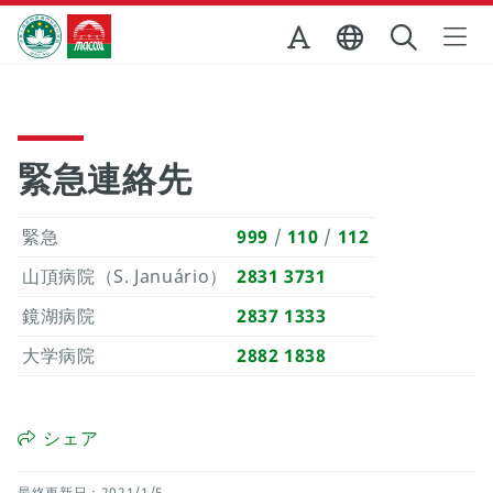
Skip to Main Content
マカオ政府観光局
緊急連絡先
緊急
999
/
110
/
112
山頂病院（S. Januário）
2831 3731
鏡湖病院
2837 1333
大学病院
2882 1838
シェア
最終更新日：2021/1/5