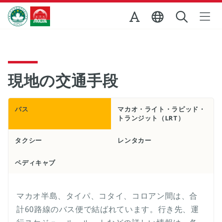
Skip to Main Content
マカオ政府観光局
現地の交通手段
バス
マカオ・ライト・ラピッド・
トランジット（LRT）
タクシー
レンタカー
ペディキャブ
マカオ半島、タイパ、コタイ、コロアン間は、合
計60路線のバス便で結ばれています。行き先、運