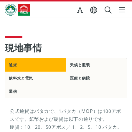
Skip to Main Content
マカオ政府観光局
現地事情
通貨
天候と服装
飲料水と電気
医療と病院
通信
公式通貨はパタカで、1パタカ（MOP）は100アボ
スです。紙幣および硬貨は以下の通りです。
硬貨：10、20、50アボス／ 1、2、5、10 パタカ。