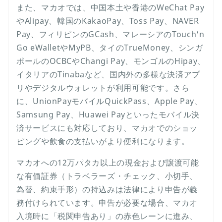
また、マカオでは、中国本土や香港のWeChat Pay
やAlipay、韓国のKakaoPay、Toss Pay、NAVER
Pay、フィリピンのGCash、マレーシアのTouch'n
Go eWalletやMyPB、タイのTrueMoney、シンガ
ポールのOCBCやChangi Pay、モンゴルのHipay、
イタリアのTinabaなど、国内外の多様な決済アプ
リやデジタルウォレットが利用可能です。さら
に、UnionPayモバイルQuickPass、Apple Pay、
Samsung Pay、Huawei Payといったモバイル決
済サービスにも対応しており、マカオでのショッ
ピングや飲食の支払いがより便利になります。
マカオへの12万パタカ以上の現金および譲渡可能
な有価証券（トラベラーズ・チェック、小切手、
為替、約束手形）の持込みは法律により申告が義
務付けられています。申告が必要な場合、マカオ
入境時に「税関申告あり」の赤色レーンに進み、