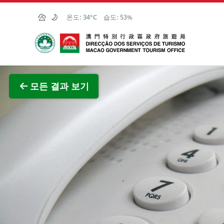
Skip to Main Content
온도:
34°C
습도:
53%
마카오정부관광청
전체 이
모든 결과 보기