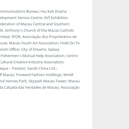
communications Bureau; Hiu Kok Drama
lopment Service Centre; AVI Exhibition
ederation of Macau Central and Southern
; St. Anthony’s Church of the Macau Catholic
ted; IPOR; Associação dos Proprietários de
ouse; Macau Youth Art Association; Hold On To
ism Office; City of Dreams; Galaxy
Fishermen’s Mutual Help Association; Centro
ltural Creative Industry Association;
eque・Passion; Sands China Ltd.;
f Macau; Forward Fashion Holdings; MinM
egend Heroes Park; Skypark Macau Tower; Macau
 da Calçada das Verdades de Macau; Associação