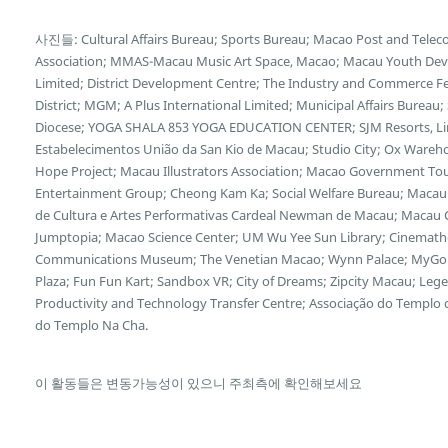
사진들: Cultural Affairs Bureau; Sports Bureau; Macao Post and Tele
Association; MMAS-Macau Music Art Space, Macao; Macau Youth Deve
Limited; District Development Centre; The Industry and Commerce F
District; MGM; A Plus International Limited; Municipal Affairs Bureau
Diocese; YOGA SHALA 853 YOGA EDUCATION CENTER; SJM Resorts, Limi
Estabelecimentos União da San Kio de Macau; Studio City; Ox Wareh
Hope Project; Macau Illustrators Association; Macao Government Tour
Entertainment Group; Cheong Kam Ka; Social Welfare Bureau; Macau 
de Cultura e Artes Performativas Cardeal Newman de Macau; Macau Cu
Jumptopia; Macao Science Center; UM Wu Yee Sun Library; Cinemath
Communications Museum; The Venetian Macao; Wynn Palace; MyGol
Plaza; Fun Fun Kart; Sandbox VR; City of Dreams; Zipcity Macau; L
Productivity and Technology Transfer Centre; Associação do Templo
do Templo Na Cha.
이 활동들은 변동가능성이 있으니 주최측에 확인해보세요