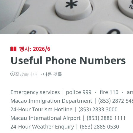
행사: 2026/6
Useful Phone Numbers
끝났습니다
다른 것들
Emergency services | police 999 ・ fire 110 ・ 
Macao Immigration Department | (853) 2872 54
24-Hour Tourism Hotline | (853) 2833 3000
Macau International Airport | (853) 2886 1111
24-Hour Weather Enquiry | (853) 2885 0530