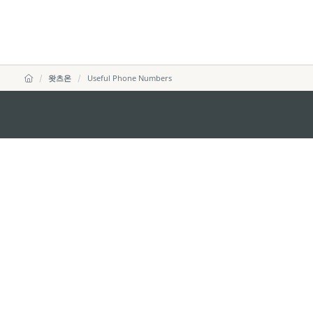
왓츠온
Useful Phone Numbers
마카오정부관광청
주소
04533, 서울시 중구 남대
이메일
korea@macaotourism.kr
전화
+82 2 778 4402
관광문의직통전화
+853 2833 3000