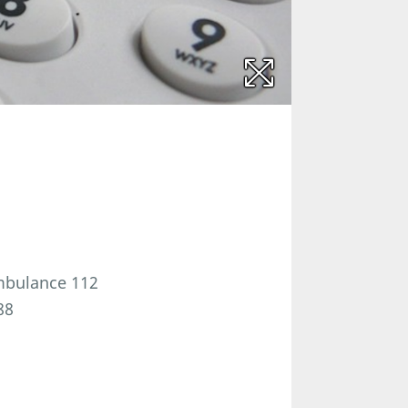
ambulance 112
88