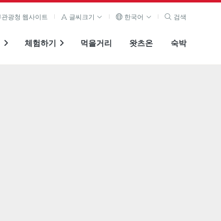
관광청 웹사이트
글씨크기
한국어
검색
기
체험하기
먹을거리
왓츠온
숙박