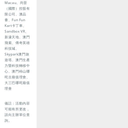
Macau、尚晉
（國際）控股有
限公司、澳品
薈、Fun Fun
Kart卡丁車、
Sandbox VR、
新濠天地、澳門
飛索、傳奇英雄
科技城、
Skypark澳門旅
遊塔、澳門生產
力暨科技轉移中
心、澳門柿山哪
咤古廟值理會、
大三巴哪咤廟值
理會
備註：活動內容
可能有所更改，
請向主辦單位查
詢。