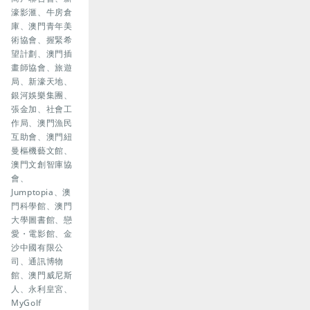
濠影滙、牛房倉
庫、澳門青年美
術協會、握緊希
望計劃、澳門插
畫師協會、旅遊
局、新濠天地、
銀河娛樂集團、
張金加、社會工
作局、澳門漁民
互助會、澳門紐
曼樞機藝文館、
澳門文創智庫協
會、
Jumptopia、澳
門科學館、澳門
大學圖書館、戀
愛・電影館、金
沙中國有限公
司、通訊博物
館、澳門威尼斯
人、永利皇宮、
MyGolf