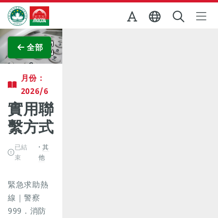
跳至主内容
澳門特別行政區政府旅遊局
查看原圖
全部
月份：
2026/6
實用聯
繫方式
已結
其
束
他
緊急求助熱
線｜警察
999．消防