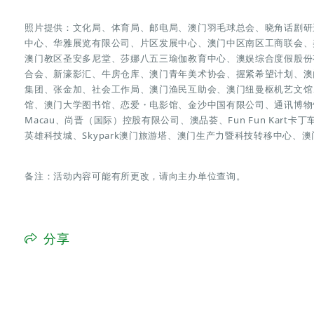
照片提供：文化局、体育局、邮电局、澳门羽毛球总会、晓角话剧研
中心、华雅展览有限公司、片区发展中心、澳门中区南区工商联会、
澳门教区圣安多尼堂、莎娜八五三瑜伽教育中心、澳娱综合度假股份
合会、新濠影汇、牛房仓库、澳门青年美术协会、握紧希望计划、澳
集团、张金加、社会工作局、澳门渔民互助会、澳门纽曼枢机艺文馆、澳
馆、澳门大学图书馆、恋爱・电影馆、金沙中国有限公司、通讯博物馆
Macau、尚晋（国际）控股有限公司、澳品荟、Fun Fun Kart卡丁
英雄科技城、Skypark澳门旅游塔、澳门生产力暨科技转移中心、
备注：活动内容可能有所更改，请向主办单位查询。
分享