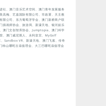
进社、澳门音乐艺术空间、澳门青年发展服务
美高梅、艺嘉国际有限公司、市政署、天主教
有限公司、东方葡萄牙学会、澳门新桥商户联
门插画师协会、旅游局、新濠天地、银河娱乐
门文创智库协会、Jumptopia、澳门科学
、澳门威尼斯人、永利皇宫、MyGolf
车、Sandbox VR、新濠天地、澳门飞索、传奇
澳门柿山哪咤古庙值理会、大三巴哪咤庙值理会