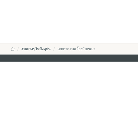
งานต่างๆ ในปัจจุบัน
เทศกาลงานเลี้ยงมังกรเมา
สำนักงานการท่องเที่ยวของรัฐบาลมาเก๊า
ที่อยู่
188 อาคารสปริงทาวเ
พญาไท เขตราชเทวี 
อีเมล์
infos@macaotouris
โทรศัพท์
+669 5254 4464
สายด่วนสำหรับนักท่องเที่ยว
+853 2833 3000