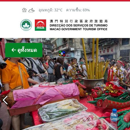
Skip to Main Content
อุณหภูมิ:
32°C
ความชื้น:
69%
สำนักงานการท่องเที่ยวของรัฐบาลมาเก๊า
ภาพขย
ดูทั้งหมด