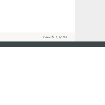
อัพเดทเมื่อ: 2/1/2026
ติดตามข่าวสาร
วอร์ ชั้น 19 ถนนพญาไท แขวงทุ่ง
ดู MACAO ON T
GO
กรุงเทพมหานคร 10400
แอพสำหรับมือถ
m.in.th