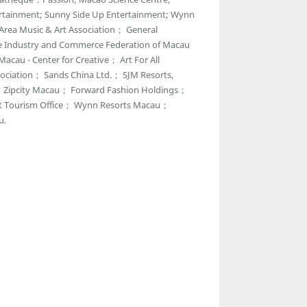
ntertainment; Sunny Side Up Entertainment; Wynn
 Area Music & Art Association； General
e Industry and Commerce Federation of Macau
acau - Center for Creative； Art For All
ciation； Sands China Ltd.； SJM Resorts,
r； Zipcity Macau； Forward Fashion Holdings；
t Tourism Office； Wynn Resorts Macau；
u.