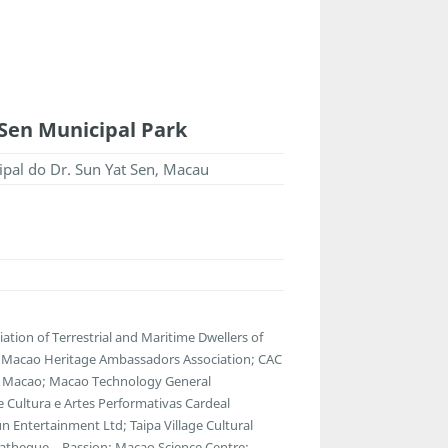
 Sen Municipal Park
pal do Dr. Sun Yat Sen, Macau
tion of Terrestrial and Maritime Dwellers of
e; Macao Heritage Ambassadors Association; CAC
of Macao; Macao Technology General
e Cultura e Artes Performativas Cardeal
 Entertainment Ltd; Taipa Village Cultural
ematheque．Passion; Macao Science Centre;