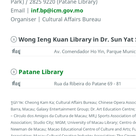
Park) / 2825 9220 (Patane Library)
Email |
inf.bp@icm.gov.mo
Organiser | Cultural Affairs Bureau
Wong Ieng Kuan Library in Dr. Sun Yat
A
ที่อยู่
Av. Comendador Ho Yin, Parque Munici
Patane Library
B
ที่อยู่
Rua da Ribeira do Patane 69 - 81
รูปภาพ: Cheong Kam Ka; Cultural Affairs Bureau; Chinese Opera Associa
Barra, Macau; Galaxy Entertainment Group; Dr. Art Education Centr
– Círculo dos Amigos da Cultura de Macau; MR.J Sports Association 
Association; Studio City; MGM; University of Macau Library; Centro d
Newman de Macau; Macao Educational Centre of Culture and Arts; Fun
Association; Macau Cultural Creative Industry Association; The Cin