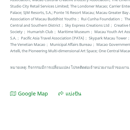
Studio City Retail Services Limited; The Londoner Macao; Carrier E
Palace; SJM Resorts, S.A.; Ponte 16 Resort Macau; Macau Greater Bay
Association of Macau Buddhist Youths； Rui Cunha Foundation； Th
Central and Southern District； Sky Express Creations Ltd； Creative M
Society； Humarish Club； Maritime Museum； Macau Youth Art Asso
S.A.； Pacific Asia Travel Association (PATA)； Skypark Macau Towe
The Venetian Macao； Municipal Affairs Bureau； Macao Governmen
Artelli, the Pioneering Multi-dimensional Art Space; One Central Maca
หมายเหตุ: กิจกรรมมีการเปลี่ยนแปลง โปรคติดต่อเจ้าหน่วยงานเจ้าของงาน
Google Map
แบ่งปัน