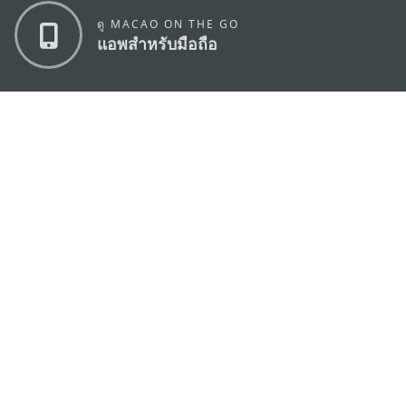
ดู MACAO ON THE GO
แอพสำหรับมือถือ
สำนักงานการท่องเที่ยวของรัฐบาลมาเก๊า
ที่อยู่
188 อาคารสปริงทาวเวอร์ ชั้น 19 ถนนพญาไท แขวงทุ่ง
พญาไท เขตราชเทวี กรุงเทพมหานคร 10400
อีเมล์
infos@macaotourism.in.th
โทรศัพท์
+669 5254 4464
สายด่วน
+853 2833 3000
สำหรับนักท่อง
เที่ยว