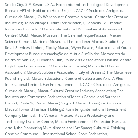
Studio City; SJM Resorts, S.A.; Economic and Technological Development
Bureau; ARTM - Hold on to Hope Project; CAC - Círculo dos Amigos da
Cultura de Macau; Ox Warehouse; Creative Macau - Center for Creative
Industries; Taipa Village Cultural Association; 0 Fantasia - A Creative
Industries Incubator; Macao International Printmaking Arts Research
Centre; MGM; Macao Museum; The Cinematheque‧Passion; Macao
Science Center; Maritime Museum; The Londoner Macao; Studio City
Retail Services Limited; Zipcity Macau; Wynn Palace; Education and Youth
Development Bureau; Associação de Mútuo Auxílio dos Moradores do
Bairro de San Kio; Humarish Club; Route Arts Association; Hakuna Matata;
High Hope Entertainment; Macau Artist Society; Macau Art Master
Association; Macao Sculpture Association; City of Dreams; The Macanese
Publishing Ltd.; Macao Educational Centre of Culture and Arts; A Plus
International Limited; Fun Entertainment Ltd; CAC - Círculo dos Amigos da
Cultura de Macau; Macau Cultural Creative Industry Association; The
Industry and Commerce Federation of Macau Central and Southern
District; Ponte 16 Resort Macau; Skypark Macau Tower; GoAirborne
Macau; Forward Fashion Holdings; Kuan Ieng International Investment
Company Limited; The Venetian Macao; Macau Productivity and
Technology Transfer Centre; Macao Environmental Protection Bureau;
Artelli, the Pioneering Multi-dimensional Art Space; Culture & Thinking
Creative Commune； International School Sport Federation.