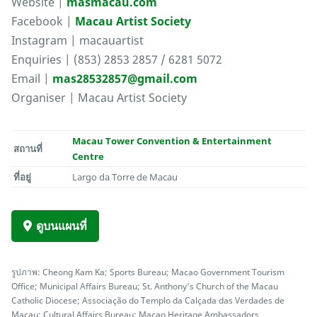
Website |
masmacau.com
Facebook |
Macau Artist Society
Instagram | macauartist
Enquiries | (853) 2853 2857 / 6281 5072
Email |
mas28532857@gmail.com
Organiser | Macau Artist Society
Macau Tower Convention & Entertainment
สถานที่
Centre
ที่อยู่
Largo da Torre de Macau
ดูบนแผนที่
รูปภาพ: Cheong Kam Ka; Sports Bureau; Macao Government Tourism
Office; Municipal Affairs Bureau; St. Anthony’s Church of the Macau
Catholic Diocese; Associação do Templo da Calçada das Verdades de
Macau; Cultural Affairs Bureau; Macao Heritage Ambassadors