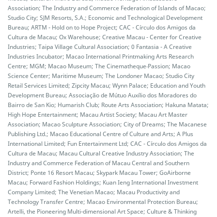
Association; The Industry and Commerce Federation of Islands of Macao;
Studio City; SJM Resorts, S.A.; Economic and Technological Development
Bureau; ARTM - Hold on to Hope Project; CAC - Círculo dos Amigos da
Cultura de Macau; Ox Warehouse; Creative Macau - Center for Creative
Industries; Taipa Village Cultural Association; 0 Fantasia - A Creative
Industries Incubator; Macao International Printmaking Arts Research
Centre; MGM; Macao Museum; The Cinematheque‧Passion; Macao
Science Center; Maritime Museum; The Londoner Macao; Studio City
Retail Services Limited; Zipcity Macau; Wynn Palace; Education and Youth
Development Bureau; Associação de Mútuo Auxílio dos Moradores do
Bairro de San Kio; Humarish Club; Route Arts Association; Hakuna Matata;
High Hope Entertainment; Macau Artist Society; Macau Art Master
Association; Macao Sculpture Association; City of Dreams; The Macanese
Publishing Ltd.; Macao Educational Centre of Culture and Arts; A Plus
International Limited; Fun Entertainment Ltd; CAC - Círculo dos Amigos da
Cultura de Macau; Macau Cultural Creative Industry Association; The
Industry and Commerce Federation of Macau Central and Southern
District; Ponte 16 Resort Macau; Skypark Macau Tower; GoAirborne
Macau; Forward Fashion Holdings; Kuan Ieng International Investment
Company Limited; The Venetian Macao; Macau Productivity and
Technology Transfer Centre; Macao Environmental Protection Bureau;
Artelli, the Pioneering Multi-dimensional Art Space; Culture & Thinking