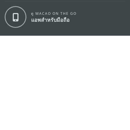
ดู MACAO ON THE GO
แอพสำหรับมือถือ
สำนักงานการท่องเที่ยวของรัฐบาลมาเก๊า
ที่อยู่
188 อาคารสปริงทาวเวอร์ ชั้น 19 ถนนพญาไท แขวงทุ่ง
พญาไท เขตราชเทวี กรุงเทพมหานคร 10400
อีเมล์
infos@macaotourism.in.th
โทรศัพท์
+669 5254 4464
สายด่วน
+853 2833 3000
สำหรับนักท่อง