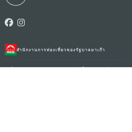
สำนักงานการท่องเที่ยวของรัฐบาลมาเก๊า
ที่อยู่
188 อาคารสปริงทาวเวอร์ ชั้น 19 ถนนพญาไท แขวงทุ่ง
พญาไท เขตราชเทวี กรุงเทพมหานคร 10400
อีเมล์
infos@macaotourism.in.th
โทรศัพท์
+669 5254 4464
สายด่วน
+853 2833 3000
สำหรับนักท่อง
เที่ยว
เกี่ยวกับเรา
ติดต่อเรา
ข้อตกลงและเงื่อนไข