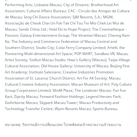
Performing Arts; Lisboeta Macau; City of Dreams; Brotherhood Art
Association; Cultural Affairs Bureau; CAC - Círculo dos Amigos da Cultura
de Macau; Ieng Chi Dance Association; SJM Resorts, S.A.; MGM;
Associação de Cheok Chai Un Fok Tak Chi Tou Tei Mio Chek Lei Wui de
Macau; Sands China Ltd.; Hold On to Hope Project; The Cinematheque・
Passion; Galaxy Entertainment Group; The Venetian Macao; Cheong Kam
Ka; The Industry and Commerce Federation of Macau Central and
Southern District; Studio City; Cotai Ferry Company Limited; Artelli, the
Pioneering Multi-dimensional Art Space; POP MART; Sandbox VR; Macau
Artist Society; SioKun Macau Studio; Hwa’s Gallery (Macau); Taipa Village
Cultural Association; Old House Gallery; University of Macau; Beijing Fine
Art Academy; Instituto Salesiano; Creative Industries Promotion
Association of St. Lazarus Church District; Art For All Society; Macau
Cultural Creative Industry Association; Macao Museum of Art; Poly Culture
Group Corporation Limited; MinM Plaza; The Londoner Macao; Fun Fun
Kart; Zipcity Macau; Forward Fashion Holdings; Legend Heroes Park;
GoAirborne Macau; Skypark Macau Tower; Macau Productivity and
Technology Transfer Centre; Wynn Resorts Macau; Sports Bureau.
หมายเหตุ: กิจกรรมมีการเปลี่ยนแปลง โปรคติดต่อเจ้าหน่วยงานเจ้าของงาน