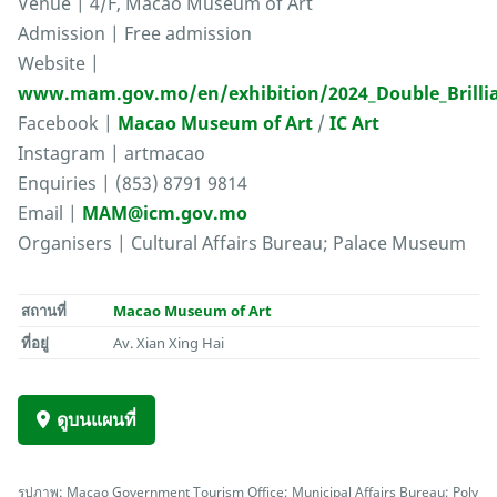
Venue | 4/F, Macao Museum of Art
Admission | Free admission
Website |
www.mam.gov.mo/en/exhibition/2024_Double_Brilli
Facebook |
Macao Museum of Art
/
IC Art
Instagram | artmacao
Enquiries | (853) 8791 9814
Email |
MAM@icm.gov.mo
Organisers | Cultural Affairs Bureau; Palace Museum
สถานที่
Macao Museum of Art
ที่อยู่
Av. Xian Xing Hai
ดูบนแผนที่
รูปภาพ: Macao Government Tourism Office; Municipal Affairs Bureau; Poly