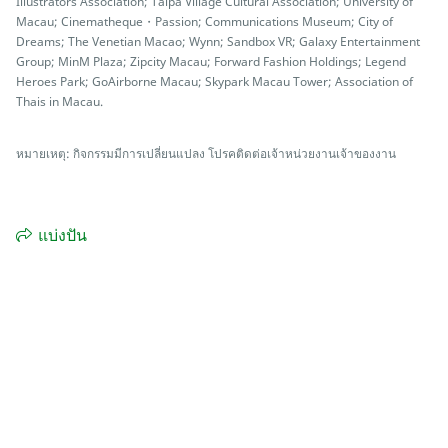
Illustrators Association; Taipa Village Cultural Association; University of
Macau; Cinematheque・Passion; Communications Museum; City of
Dreams; The Venetian Macao; Wynn; Sandbox VR; Galaxy Entertainment
Group; MinM Plaza; Zipcity Macau; Forward Fashion Holdings; Legend
Heroes Park; GoAirborne Macau; Skypark Macau Tower; Association of
Thais in Macau.
หมายเหตุ: กิจกรรมมีการเปลี่ยนแปลง โปรคติดต่อเจ้าหน่วยงานเจ้าของงาน
แบ่งปัน