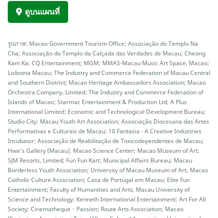
ดูบนแผนที่
รูปภาพ: Macao Government Tourism Office; Associação do Templo Na
Cha; Associação do Templo da Calçada das Verdades de Macau; Cheong
Kam Ka; CQ Entertainment; MGM; MMAS-Macau Music Art Space, Macao;
Lisboeta Macau; The Industry and Commerce Federation of Macau Central
and Southern District; Macao Heritage Ambassadors Association; Macao
Orchestra Company, Limited; The Industry and Commerce Federation of
Islands of Macao; Starmac Entertainment & Production Ltd; A Plus
International Limited; Economic and Technological Development Bureau;
Studio City; Macau Youth Art Association; Associação Diocesana das Artes
Performativas e Culturais de Macau; 10 Fantasia - A Creative Industries
Incubator; Associação de Reabilitação de Toxicodependentes de Macau;
Hwa’s Gallery (Macau); Macao Science Center; Macao Museum of Art;
SJM Resorts, Limited; Fun Fun Kart; Municipal Affairs Bureau; Macau
Borderless Youth Association; University of Macau Museum of Art; Macao
Catholic Culture Association; Casa de Portugal em Macau; Elite Fun
Entertainment; Faculty of Humanities and Arts, Macau University of
Science and Technology; Kenneth International Entertainment; Art For All
Society; Cinematheque・Passion; Route Arts Association; Macao