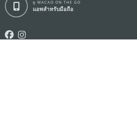
ดู MACAO ON THE GO
แอพสำหรับมือถือ
สำนักงานการท่องเที่ยวของรัฐบาลมาเก๊า
ที่อยู่
188 อาคารสปริงทาวเวอร์ ชั้น 19 ถนนพญาไท แขวงทุ่ง
พญาไท เขตราชเทวี กรุงเทพมหานคร 10400
อีเมล์
infos@macaotourism.in.th
โทรศัพท์
+669 5254 4464
สายด่วน
+853 2833 3000
สำหรับนักท่อง
เที่ยว