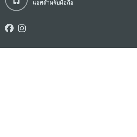
แอพสำหรับมือถือ
สำนักงานการท่องเที่ยวของรัฐบาลมาเก๊า
ที่อยู่
188 อาคารสปริงทาวเวอร์ ชั้น 19 ถนนพญาไท แขวงทุ่ง
พญาไท เขตราชเทวี กรุงเทพมหานคร 10400
อีเมล์
infos@macaotourism.in.th
โทรศัพท์
+669 5254 4464
สายด่วน
+853 2833 3000
สำหรับนักท่อง
เที่ยว