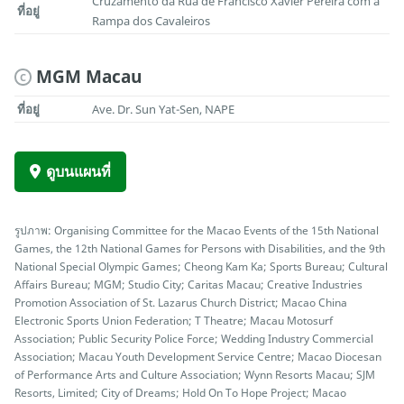
Cruzamento da Rua de Francisco Xavier Pereira com a
ที่อยู่
Rampa dos Cavaleiros
MGM Macau
C
ที่อยู่
Ave. Dr. Sun Yat-Sen, NAPE
ดูบนแผนที่
รูปภาพ: Organising Committee for the Macao Events of the 15th National
Games, the 12th National Games for Persons with Disabilities, and the 9th
National Special Olympic Games; Cheong Kam Ka; Sports Bureau; Cultural
Affairs Bureau; MGM; Studio City; Caritas Macau; Creative Industries
Promotion Association of St. Lazarus Church District; Macao China
Electronic Sports Union Federation; T Theatre; Macau Motosurf
Association; Public Security Police Force; Wedding Industry Commercial
Association; Macau Youth Development Service Centre; Macao Diocesan
of Performance Arts and Culture Association; Wynn Resorts Macau; SJM
Resorts, Limited; City of Dreams; Hold On To Hope Project; Macao