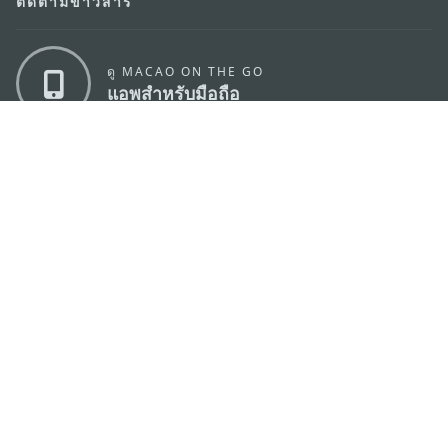
ติดตามข่าวสาร
ดู MACAO ON THE GO
แอพสำหรับมือถือ
สำนักงานการท่องเที่ยวของรัฐบาลมาเก๊า
ที่อยู่
188 อาคารสปริงทาวเวอร์ ชั้น 19 ถนนพญาไท แขวงทุ่ง
พญาไท เขตราชเทวี กรุงเทพมหานคร 10400
อีเมล์
infos@macaotourism.in.th
โทรศัพท์
+669 5254 4464
สายด่วน
+853 2833 3000