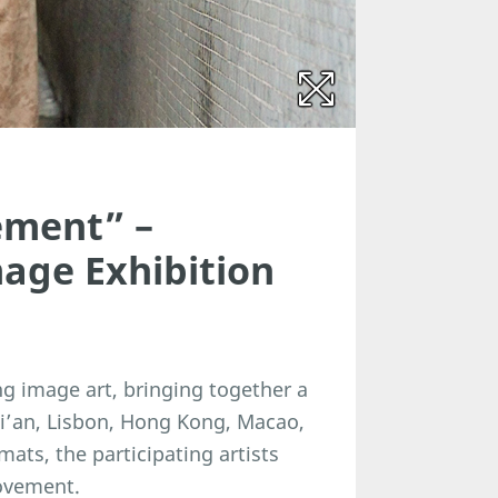
ement” –
age Exhibition
g image art, bringing together a
 Xi’an, Lisbon, Hong Kong, Macao,
ats, the participating artists
movement.