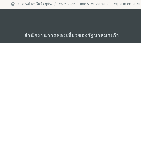
งานต่างๆ ในปัจจุบัน
EXiM 2025 “Time & Movement” – Experimental Mo
สำนักงานการท่องเที่ยวของรัฐบาลมาเก๊า
ที่อยู่
188 อาคารสปริงทาวเ
พญาไท เขตราชเทวี 
อีเมล์
infos@macaotouris
โทรศัพท์
+669 5254 4464
สายด่วนสำหรับนักท่องเที่ยว
+853 2833 3000
เกี่ยวกับเรา
ติดต่อเรา
ข้อตกลงและเงื่อนไข
นโยบา