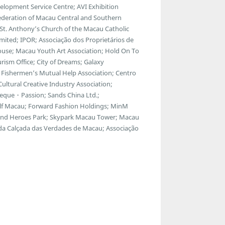
lopment Service Centre; AVI Exhibition
ederation of Macau Central and Southern
; St. Anthony’s Church of the Macau Catholic
ted; IPOR; Associação dos Proprietários de
ouse; Macau Youth Art Association; Hold On To
ism Office; City of Dreams; Galaxy
Fishermen’s Mutual Help Association; Centro
ltural Creative Industry Association;
eque・Passion; Sands China Ltd.;
f Macau; Forward Fashion Holdings; MinM
egend Heroes Park; Skypark Macau Tower; Macau
 da Calçada das Verdades de Macau; Associação