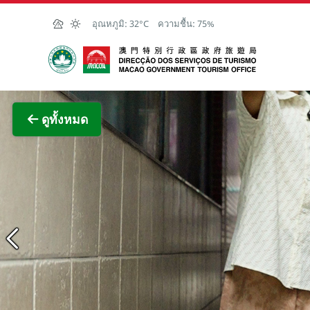
Skip to Main Content
อุณหภูมิ:
32°C
ความชื้น:
75%
สำนักงานการท่องเที่ยวของรัฐบาลมาเก๊า
ภาพขย
ดูทั้งหมด