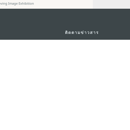
ving Image Exhibition
ติดตามข่าวสาร
วอร์ ชั้น 19 ถนนพญาไท แขวงทุ่ง
ดู MACAO ON T
GO
กรุงเทพมหานคร 10400
แอพสำหรับมือถ
m.in.th
ยความเป็นส่วนตัว
พันธกิจด้านการใช้งาน