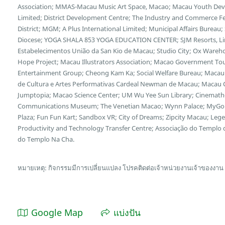
Association; MMAS-Macau Music Art Space, Macao; Macau Youth Deve
Limited; District Development Centre; The Industry and Commerce F
District; MGM; A Plus International Limited; Municipal Affairs Bureau
Diocese; YOGA SHALA 853 YOGA EDUCATION CENTER; SJM Resorts, Limi
Estabelecimentos União da San Kio de Macau; Studio City; Ox Wareh
Hope Project; Macau Illustrators Association; Macao Government Tour
Entertainment Group; Cheong Kam Ka; Social Welfare Bureau; Macau 
de Cultura e Artes Performativas Cardeal Newman de Macau; Macau Cu
Jumptopia; Macao Science Center; UM Wu Yee Sun Library; Cinemath
Communications Museum; The Venetian Macao; Wynn Palace; MyGol
Plaza; Fun Fun Kart; Sandbox VR; City of Dreams; Zipcity Macau; L
Productivity and Technology Transfer Centre; Associação do Templo
do Templo Na Cha.
หมายเหตุ: กิจกรรมมีการเปลี่ยนแปลง โปรคติดต่อเจ้าหน่วยงานเจ้าของงาน
Google Map
แบ่งปัน