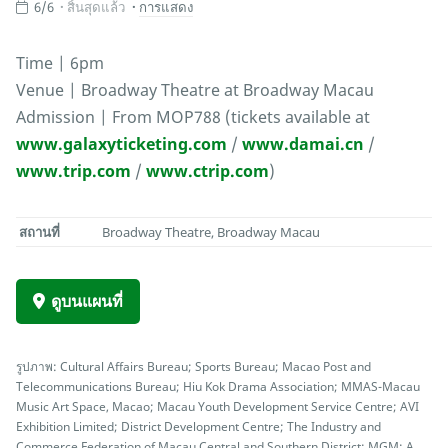
6/6
สิ้นสุดแล้ว
การแสดง
Time | 6pm
Venue | Broadway Theatre at Broadway Macau
Admission | From MOP788 (tickets available at
www.galaxyticketing.com
/
www.damai.cn
/
www.trip.com
/
www.ctrip.com
)
สถานที่
Broadway Theatre, Broadway Macau
ดูบนแผนที่
รูปภาพ: Cultural Affairs Bureau; Sports Bureau; Macao Post and
Telecommunications Bureau; Hiu Kok Drama Association; MMAS-Macau
Music Art Space, Macao; Macau Youth Development Service Centre; AVI
Exhibition Limited; District Development Centre; The Industry and
Commerce Federation of Macau Central and Southern District; MGM; A