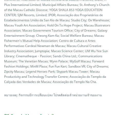
Plus International Limited; Municipal Affairs Bureau; St. Anthony’s Church
of the Macau Catholic Diocese; YOGA SHALA 853 YOGA EDUCATION
CENTER; SJM Resorts, Limited; IPOR; Associação dos Proprietários de
Estabelecimentos União da San Kio de Macau; Studio City; Ox Warehouse;
Macau Youth Art Association; Hold On To Hope Project; Macau Illustrators
Association; Macao Government Tourism Office; City of Dreams; Galaxy
Entertainment Group; Cheong Kam Ka; Social Welfare Bureau; Macau
Fishermen’s Mutual Help Association; Centro de Cultura e Artes
Performativas Cardeal Newman de Macau; Macau Cultural Creative
Industry Association; Jumptopia; Macao Science Center; UM Wu Yee Sun
Library; Cinematheque・Passion; Sands China Ltd.; Communications
Museum; The Venetian Macao; Wynn Palace; MyGolf Macau; Forward
Fashion Holdings; MinM Plaza; Fun Fun Kart; Sandbox VR; City of Dreams;
Zipcity Macau; Legend Heroes Park; Skypark Macau Tower; Macau
Productivity and Technology Transfer Centre; Associação do Templo da
Calçada das Verdades de Macau; Associação do Templo Na Cha.
หมายเหตุ: กิจกรรมมีการเปลี่ยนแปลง โปรคติดต่อเจ้าหน่วยงานเจ้าของงาน