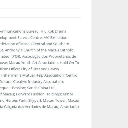
lecommunications Bureau; Hiu Kok Drama
lopment Service Centre; AVI Exhibition
ederation of Macau Central and Southern
; St. Anthony’s Church of the Macau Catholic
ted; IPOR; Associação dos Proprietários de
ouse; Macau Youth Art Association; Hold On To
ism Office; City of Dreams; Galaxy
Fishermen’s Mutual Help Association; Centro
ltural Creative Industry Association;
eque・Passion; Sands China Ltd.;
f Macau; Forward Fashion Holdings; MinM
egend Heroes Park; Skypark Macau Tower; Macau
 da Calçada das Verdades de Macau; Associação