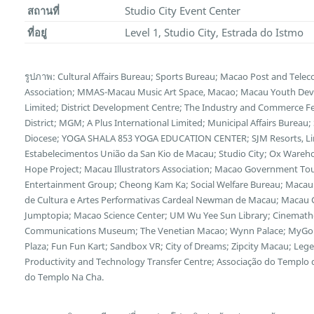
สถานที่
Studio City Event Center
ที่อยู่
Level 1, Studio City, Estrada do Istmo
รูปภาพ: Cultural Affairs Bureau; Sports Bureau; Macao Post and Te
Association; MMAS-Macau Music Art Space, Macao; Macau Youth Deve
Limited; District Development Centre; The Industry and Commerce F
District; MGM; A Plus International Limited; Municipal Affairs Bureau
Diocese; YOGA SHALA 853 YOGA EDUCATION CENTER; SJM Resorts, Limi
Estabelecimentos União da San Kio de Macau; Studio City; Ox Wareh
Hope Project; Macau Illustrators Association; Macao Government Tour
Entertainment Group; Cheong Kam Ka; Social Welfare Bureau; Macau 
de Cultura e Artes Performativas Cardeal Newman de Macau; Macau Cu
Jumptopia; Macao Science Center; UM Wu Yee Sun Library; Cinemath
Communications Museum; The Venetian Macao; Wynn Palace; MyGol
Plaza; Fun Fun Kart; Sandbox VR; City of Dreams; Zipcity Macau; L
Productivity and Technology Transfer Centre; Associação do Templo
do Templo Na Cha.