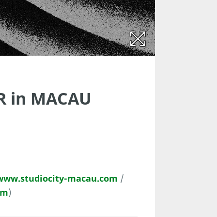
UR
in MACAU
www.studiocity-macau.com
/
om
)