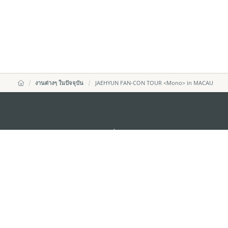
งานต่างๆ ในปัจจุบัน
JAEHYUN FAN-CON TOUR <Mono> in MACAU
สำนักงานการท่องเที่ยวของรัฐบาลมาเก๊า
ที่อยู่
188 อาคารสปริงทาวเ
พญาไท เขตราชเทวี 
อีเมล์
infos@macaotouris
โทรศัพท์
+669 5254 4464
สายด่วนสำหรับนักท่องเที่ยว
+853 2833 3000