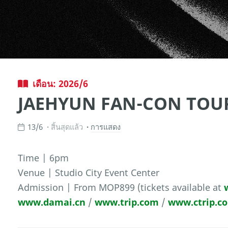
เดือน: 2026/6
JAEHYUN FAN-CON TO
13/6
สิ้นสุดแล้ว
การแสดง
Time | 6pm
Venue | Studio City Event Center
Admission | From MOP899 (tickets available at
www.damai.cn
/
www.trip.com
/
www.ctrip.c