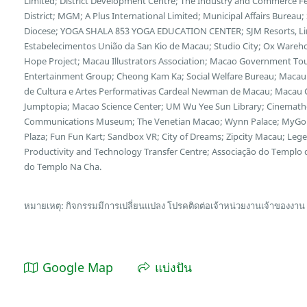
Limited; District Development Centre; The Industry and Commerce F
District; MGM; A Plus International Limited; Municipal Affairs Bureau
Diocese; YOGA SHALA 853 YOGA EDUCATION CENTER; SJM Resorts, Limi
Estabelecimentos União da San Kio de Macau; Studio City; Ox Wareh
Hope Project; Macau Illustrators Association; Macao Government Tour
Entertainment Group; Cheong Kam Ka; Social Welfare Bureau; Macau 
de Cultura e Artes Performativas Cardeal Newman de Macau; Macau Cu
Jumptopia; Macao Science Center; UM Wu Yee Sun Library; Cinemath
Communications Museum; The Venetian Macao; Wynn Palace; MyGol
Plaza; Fun Fun Kart; Sandbox VR; City of Dreams; Zipcity Macau; L
Productivity and Technology Transfer Centre; Associação do Templo
do Templo Na Cha.
หมายเหตุ: กิจกรรมมีการเปลี่ยนแปลง โปรคติดต่อเจ้าหน่วยงานเจ้าของงาน
Google Map
แบ่งปัน