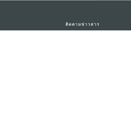
ติดตามข่าวสาร
วอร์ ชั้น 19 ถนนพญาไท แขวงทุ่ง
ดู MACAO ON T
GO
กรุงเทพมหานคร 10400
แอพสำหรับมือถ
m.in.th
ยความเป็นส่วนตัว
พันธกิจด้านการใช้งาน