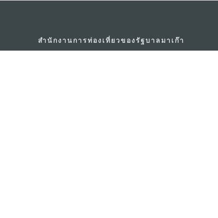
สำนักงานการท่องเที่ยวของรัฐบาลมาเก๊า
ที่อยู่
188 อาคารสปริงทาวเ
พญาไท เขตราชเทวี 
อีเมล์
infos@macaotouris
โทรศัพท์
+669 5254 4464
สายด่วนสำหรับนักท่องเที่ยว
+853 2833 3000
เกี่ยวกับเรา
ติดต่อเรา
ข้อตกลงและเงื่อนไข
นโยบา