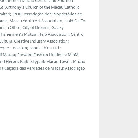
ederation of Macau Central and Southern
; St. Anthony’s Church of the Macau Catholic
ted; IPOR; Associação dos Proprietários de
ouse; Macau Youth Art Association; Hold On To
ism Office; City of Dreams; Galaxy
Fishermen’s Mutual Help Association; Centro
ltural Creative Industry Association;
eque・Passion; Sands China Ltd.;
f Macau; Forward Fashion Holdings; MinM
egend Heroes Park; Skypark Macau Tower; Macau
 da Calçada das Verdades de Macau; Associação