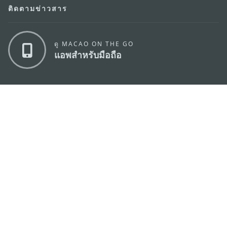
ติดตามข่าวสาร
ดู MACAO ON THE GO
แอพสำหรับมือถือ
สำนักงานการท่องเที่ยวของรัฐบาลมาเก๊า
ที่อยู่
188 อาคารสปริงทาวเวอร์ ชั้น 19 ถนนพญาไท แขวงทุ่ง
พญาไท เขตราชเทวี กรุงเทพมหานคร 10400
อีเมล์
infos@macaotourism.in.th
โทรศัพท์
+669 5254 4464