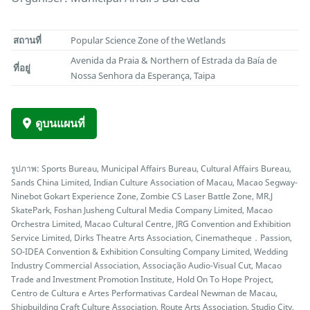
สถานที่
Popular Science Zone of the Wetlands
Avenida da Praia & Northern of Estrada da Baía de
ที่อยู่
Nossa Senhora da Esperança, Taipa
ดูบนแผนที่
รูปภาพ: Sports Bureau, Municipal Affairs Bureau, Cultural Affairs Bureau,
Sands China Limited, Indian Culture Association of Macau, Macao Segway-
Ninebot Gokart Experience Zone, Zombie CS Laser Battle Zone, MR.J
SkatePark, Foshan Jusheng Cultural Media Company Limited, Macao
Orchestra Limited, Macao Cultural Centre, JRG Convention and Exhibition
Service Limited, Dirks Theatre Arts Association, Cinematheque．Passion,
SO-IDEA Convention & Exhibition Consulting Company Limited, Wedding
Industry Commercial Association, Associação Audio-Visual Cut, Macao
Trade and Investment Promotion Institute, Hold On To Hope Project,
Centro de Cultura e Artes Performativas Cardeal Newman de Macau,
Shipbuilding Craft Culture Association, Route Arts Association, Studio City,