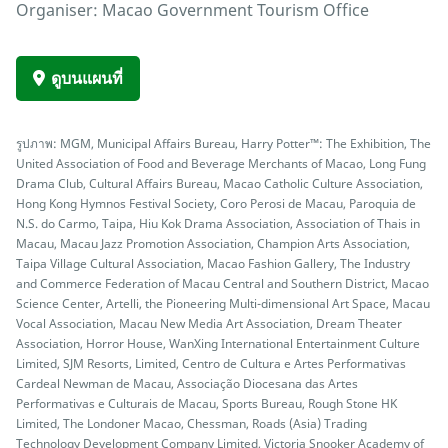
Organiser: Macao Government Tourism Office
ดูบนแผนที่
รูปภาพ: MGM, Municipal Affairs Bureau, Harry Potter™: The Exhibition, The
United Association of Food and Beverage Merchants of Macao, Long Fung
Drama Club, Cultural Affairs Bureau, Macao Catholic Culture Association,
Hong Kong Hymnos Festival Society, Coro Perosi de Macau, Paroquia de
N.S. do Carmo, Taipa, Hiu Kok Drama Association, Association of Thais in
Macau, Macau Jazz Promotion Association, Champion Arts Association,
Taipa Village Cultural Association, Macao Fashion Gallery, The Industry
and Commerce Federation of Macau Central and Southern District, Macao
Science Center, Artelli, the Pioneering Multi-dimensional Art Space, Macau
Vocal Association, Macau New Media Art Association, Dream Theater
Association, Horror House, WanXing International Entertainment Culture
Limited, SJM Resorts, Limited, Centro de Cultura e Artes Performativas
Cardeal Newman de Macau, Associação Diocesana das Artes
Performativas e Culturais de Macau, Sports Bureau, Rough Stone HK
Limited, The Londoner Macao, Chessman, Roads (Asia) Trading
Technology Development Company Limited, Victoria Snooker Academy of