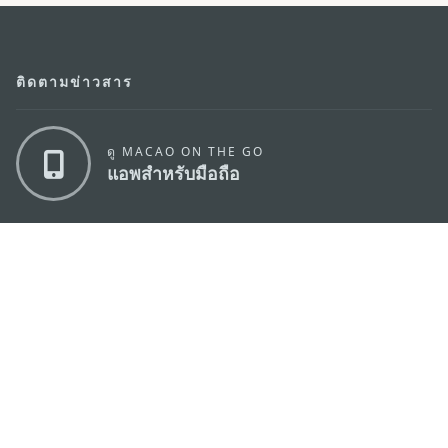
ติดตามข่าวสาร
ดู MACAO ON THE GO
แอพสำหรับมือถือ
สำนักงานการท่องเที่ยวของรัฐบาลมาเก๊า
ที่อยู่
188 อาคารสปริงทาวเวอร์ ชั้น 19 ถนนพญาไท แขวงทุ่ง
พญาไท เขตราชเทวี กรุงเทพมหานคร 10400