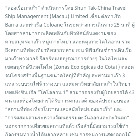
“ล่องเรือมาเก๊า” ดำเนินการโดย Shun Tak-China Travel
Ship Management (Macau) Limited เชื่อมต่อท่าเรือ
Barra และท่าเรือ Coloane ในระหว่างการเดินทาง 25 นาที ผู้
โดยสารสามารถเพลิดเพลินกับทิวทัศน์อันงดงามของ
คาบสมุทรมาเก๊า หมู่เกาะไทปา และหมู่เกาะโคโลอาน รวม
ถึงสถานที่ท่องเที่ยวที่หลากหลาย เช่น พิพิธภัณฑ์การเดินเรือ
มาเก๊าทาวเวอร์ รีสอร์ทแบบบูรณาการต่างๆ ในโคไท และ
เขตอนุรักษ์นิเวศโคไท (Zonas Ecológicas do Cotai ) ตลอด
จนโครงสร้างพื้นฐานขนาดใหญ่ที่สำคัญ สะพานมาเก๊า 3
แห่ง ระบบรถไฟฟ้ารางเบา และมหาวิทยาลัยมาเก๊าในวิทยา
เขตเหิงชิน เรือ “โคโลอาน 1” สามารถรองรับผู้โดยสารได้ 43
คน และห้องโดยสารได้รับการตกแต่งด้วยองค์ประกอบของ
“สถานที่ท่องเที่ยวโบราณและสมัยใหม่ของมาเก๊า” และ
“การผสมผสานระหว่างวัฒนธรรมตะวันออกและตะวันตก”
นอกจากการเที่ยวชมสถานที่แล้ว เรือลำนี้ยังสามารถใช้ทำ
กิจกรรมทางน้ำได้หลากหลาย เช่น การชมการแสดงดอกไม้