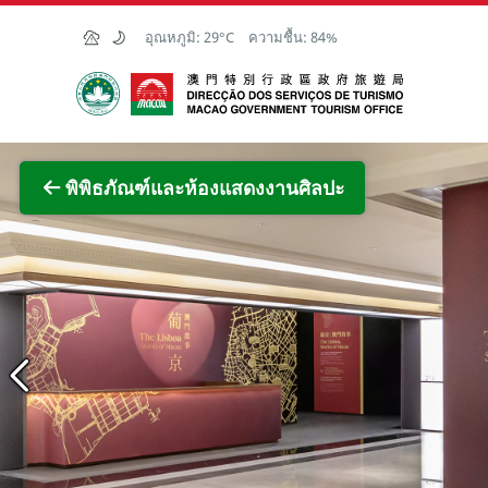
Skip to Main Content
อุณหภูมิ:
29°C
ความชื้น:
84%
สำนักงานการท่องเที่ยวของรัฐบาลมาเก๊า
ภาพขย
พิพิธภัณฑ์และห้องแสดงงานศิลปะ