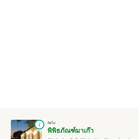
ถัดไป
2
พิพิธภัณฑ์มาเก๊า