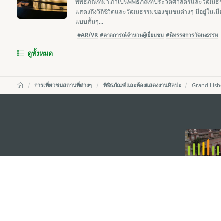
พิพิธภัณฑ์มาเก๊าเป็นพิพิธภัณฑ์ประวัติศาสตร์และวัฒนธรรม
แสดงถึงวิถีชีวิตและวัฒนธรรมของชุมชนต่างๆ มีอยู่ในเม
แบบสั้นๆ...
#AR/VR
#คาดการณ์จำนวนผู้เยี่ยมชม
#นิทรรศการวัฒนธรรม
ดูทั้งหมด
การเที่ยวชมสถานที่ต่างๆ
พิพิธภัณฑ์และห้องแสดงงานศิลปะ
Grand Lisbo
external links
สำนักงานการท่องเที่ยวของรัฐบาลมาเก๊า