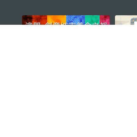
external links
澳门特别行政区政府旅游局
地址
澳门宋玉生广场335-341号获多
电邮
mgto@macaotourism.gov.mo
电话
+853 2831 5566
传真
+853 2851 0104
旅游热线
+853 2833 3000