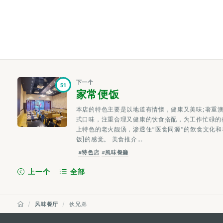
下一个
51
家常便饭
本店的特色主要是以地道有情懐，健康又美味;著重
式口味，注重合理又健康的饮食搭配，为工作忙碌的
上特色的老火靓汤，渗透住“医食同源”的飮食文化和
饭]的感觉。 美食推介...
#特色店
#風味餐廳
上一个
全部
风味餐厅
伙兄弟