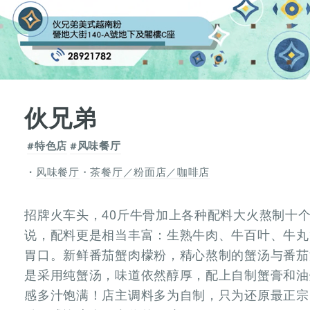
伙兄弟
#特色店
#风味餐厅
风味餐厅
・
茶餐厅／粉面店／咖啡店
招牌火车头，40斤牛骨加上各种配料大火熬制十
说，配料更是相当丰富：生熟牛肉、牛百叶、牛丸
胃口。新鲜番茄蟹肉檬粉，精心熬制的蟹汤与番茄
是采用纯蟹汤，味道依然醇厚，配上自制蟹膏和油
感多汁饱满！店主调料多为自制，只为还原最正宗