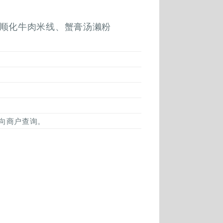
顺化牛肉米线、蟹膏汤濑粉
向商户查询。