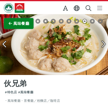
跳至主内容
澳門特別行政區政府旅遊局
查看原圖
風味餐廳
伙兄弟
#特色店
#風味餐廳
風味餐廳
・
茶餐廳／粉麵店／咖啡店