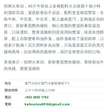
招牌火車頭，40斤牛骨加上各種配料大火熬製十個小時
的濃郁高湯，湯底鮮香自不必說，配料更是相當豐富：生
熟牛肉、牛百葉、牛丸等，配上越南貴刁，足夠滿足你的
胃口。新鮮番茄蟹肉檬粉，精心熬製的蟹湯與番茄湯混
搭，口味濃郁。蟹膏湯瀨粉則是採用純蟹湯，味道依然醇
厚，配上自製蟹膏和油炸鬼，油炸鬼吸收了湯的精華，口
感多汁飽滿！店主調料多為自製，只為還原最正宗的美式
越南風味，比起傳統的越南粉，或許這個更合你的口味。
美食推介：招牌火車頭、新鮮番茄蟹肉檬粉、香辣順化牛
肉米綫、蟹膏湯瀨粉
地址
澳門大街紅窗門大廈閣樓地下C
開放時間
上午11時至晚上10時
電話
+853 2892 1782
電郵
kahoutou0918@gmail.com