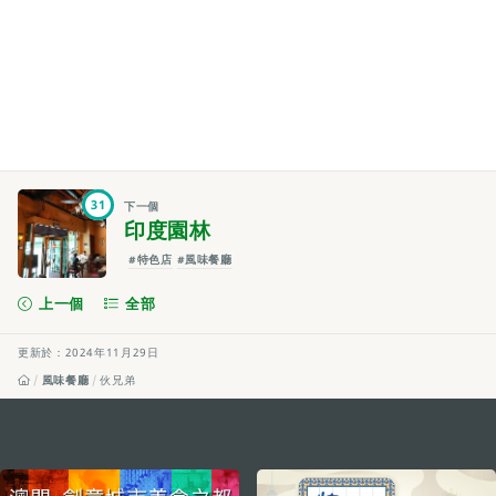
31
下一個
印度園林
#特色店
#風味餐廳
上一個
全部
更新於：2024年11月29日
風味餐廳
伙兄弟
external links