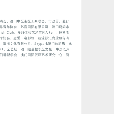
助会、澳门中区南区工商联会、市政署、氹仔
界青年协会、艺嘉国际有限公司、澳门妈阁水
Club、多维体验艺术空间Artelli、握紧希
库协会、恋爱・电影馆、新濠影汇商业服务有
瀛海文化有限公司、Skypark澳门旅游塔、永
ENT、全艺社、澳门纽曼枢机艺文馆、牛房仓库
、澳门雕塑学会、澳门国际版画艺术研究中心、尚