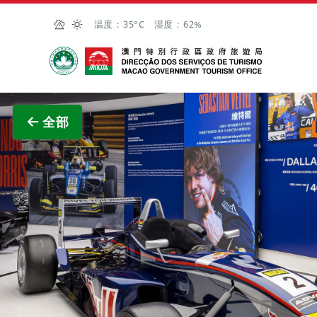
跳至主内容
温度：
35°C
湿度：
62%
澳门特别行政区政府旅游局
查看原
全部